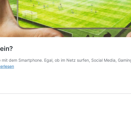
nein?
ie mit dem Smartphone. Egal, ob im Netz surfen, Social Media, Gami
dy
terlesen
lösung
ärt
r
n?