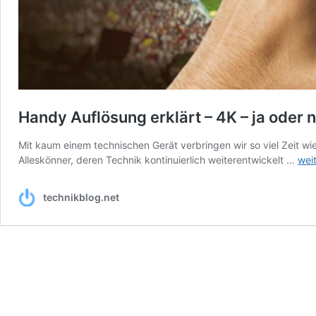
Handy Auflösung erklärt – 4K – ja oder 
Mit kaum einem technischen Gerät verbringen wir so viel Zeit w
Han
Alleskönner, deren Technik kontinuierlich weiterentwickelt …
wei
Auf
erkl
technikblog.net
–
4K
–
ja
ode
nei