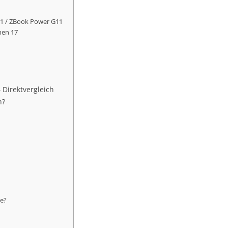
1
11 / ZBook Power G11
men 17
 Direktvergleich
n?
te?