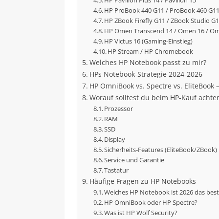
HP Pavilion Plus 14 / Pavilion 15
HP ProBook 440 G11 / ProBook 460 G1
HP ZBook Firefly G11 / ZBook Studio G
HP Omen Transcend 14 / Omen 16 / O
HP Victus 16 (Gaming-Einstieg)
HP Stream / HP Chromebook
Welches HP Notebook passt zu mir?
HPs Notebook-Strategie 2024-2026
HP OmniBook vs. Spectre vs. EliteBook –
Worauf solltest du beim HP-Kauf achte
Prozessor
RAM
SSD
Display
Sicherheits-Features (EliteBook/ZBook)
Service und Garantie
Tastatur
Häufige Fragen zu HP Notebooks
Welches HP Notebook ist 2026 das bes
HP OmniBook oder HP Spectre?
Was ist HP Wolf Security?