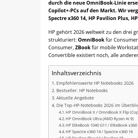
durch die neue OmniBook-Linie erset
Copilot+-PCs auf den Markt. Wir ver
Spectre x360 14, HP Pavilion Plus,
HP gehört 2026 weltweit zu den drei g
strukturiert:
OmniBook
für Consume
Consumer,
ZBook
für mobile Worksta
Convertible existiert noch, alle and
Inhaltsverzeichnis
Empfehlenswerte HP Notebooks 2026
Bestseller: HP Notebooks
Aktuelle Angebote
Die Top-HP-Notebooks 2026 im Überbli
HP OmniBook X / OmniBook X Flip (Cop
HP OmniBook Ultra (AMD Ryzen AI 9)
HP EliteBook 1040 G11 / EliteBook x360
HP Spectre x360 14 / Spectre x360 16