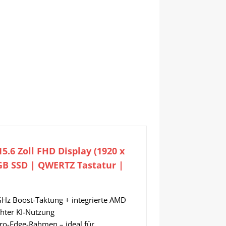
5.6 Zoll FHD Display (1920 x
GB SSD | QWERTZ Tastatur |
 GHz Boost-Taktung + integrierte AMD
chter KI-Nutzung
icro-Edge-Rahmen – ideal für