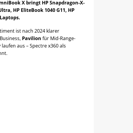
 OmniBook X bringt HP Snapdragon-X-
ltra, HP EliteBook 1040 G11, HP
-Laptops.
iment ist nach 2024 klarer
Business,
Pavilion
für Mid-Range-
laufen aus – Spectre x360 als
nnt.