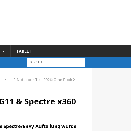
Y
TABLET
H
HP Notebook Test 2026: OmniBook X,
G11 & Spectre x360
te Spectre/Envy-Aufteilung wurde