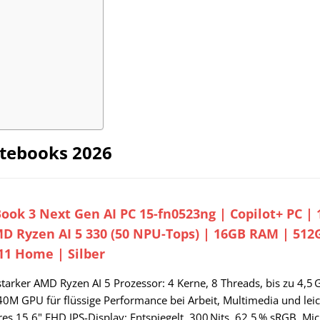
tebooks 2026
ok 3 Next Gen AI PC 15-fn0523ng | Copilot+ PC | 1
MD Ryzen AI 5 330 (50 NPU-Tops) | 16GB RAM | 512
1 Home | Silber
starker AMD Ryzen AI 5 Prozessor: 4 Kerne, 8 Threads, bis zu 4,5
0M GPU für flüssige Performance bei Arbeit, Multimedia und lei
ares 15,6" FHD IPS-Display: Entspiegelt, 300 Nits, 62,5 % sRGB, M