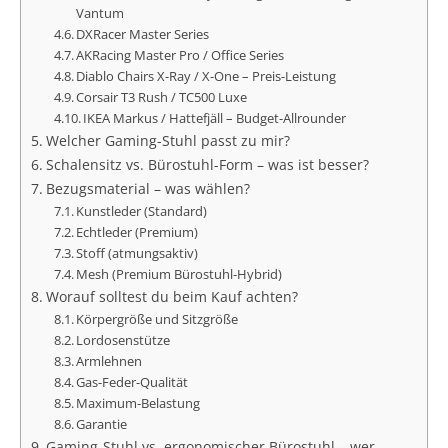
Vantum
DXRacer Master Series
AKRacing Master Pro / Office Series
Diablo Chairs X-Ray / X-One – Preis-Leistung
Corsair T3 Rush / TC500 Luxe
IKEA Markus / Hattefjäll – Budget-Allrounder
Welcher Gaming-Stuhl passt zu mir?
Schalensitz vs. Bürostuhl-Form – was ist besser?
Bezugsmaterial – was wählen?
Kunstleder (Standard)
Echtleder (Premium)
Stoff (atmungsaktiv)
Mesh (Premium Bürostuhl-Hybrid)
Worauf solltest du beim Kauf achten?
Körpergröße und Sitzgröße
Lordosenstütze
Armlehnen
Gas-Feder-Qualität
Maximum-Belastung
Garantie
Gaming-Stuhl vs. ergonomischer Bürostuhl – wer