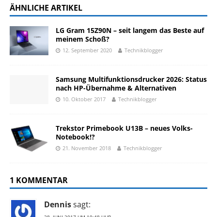
ÄHNLICHE ARTIKEL
LG Gram 15Z90N – seit langem das Beste auf
meinem Schoß?
12. September 2020
Technikblogger
Samsung Multifunktionsdrucker 2026: Status
nach HP-Übernahme & Alternativen
10. Oktober 2017
Technikblogger
Trekstor Primebook U13B – neues Volks-
Notebook!?
21. November 2018
Technikblogger
1 KOMMENTAR
Dennis
sagt: