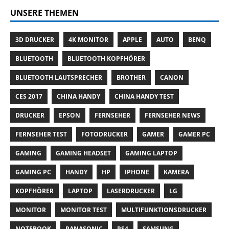
UNSERE THEMEN
3D DRUCKER
4K MONITOR
APPLE
AUTO
BENQ
BLUETOOTH
BLUETOOTH KOPFHÖRER
BLUETOOTH LAUTSPRECHER
BROTHER
CANON
CES 2017
CHINA HANDY
CHINA HANDY TEST
DRUCKER
EPSON
FERNSEHER
FERNSEHER NEWS
FERNSEHER TEST
FOTODRUCKER
GAMER
GAMER PC
GAMING
GAMING HEADSET
GAMING LAPTOP
GAMING PC
HANDY
HP
IPHONE
KAMERA
KOPFHÖRER
LAPTOP
LASERDRUCKER
LG
MONITOR
MONITOR TEST
MULTIFUNKTIONSDRUCKER
NOTEBOOK
PANASONIC
PS4
SAMSUNG