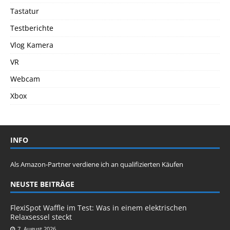
Tastatur
Testberichte
Vlog Kamera
VR
Webcam
Xbox
INFO
Als Amazon-Partner verdiene ich an qualifizierten Käufen
NEUSTE BEITRÄGE
FlexiSpot Waffle im Test: Was in einem elektrischen
Relaxsessel steckt
7. August 2026