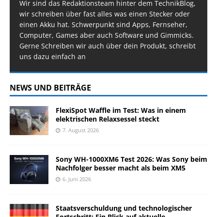
Wir sind das Redaktionsteam hinter dem TechnikBlog,
wir schreiben über fast alles was einen Stecker oder
einen Akku hat. Schwerpunkt sind Apps, Fernseher,
Computer, Games aber auch Software und Gimmicks.
Gerne Schreiben wir auch über dein Produkt, schreibt
uns dazu einfach an
NEWS UND BEITRÄGE
FlexiSpot Waffle im Test: Was in einem
elektrischen Relaxsessel steckt
7. August 2026
Sony WH-1000XM6 Test 2026: Was Sony beim
Nachfolger besser macht als beim XM5
6. Juni 2026
Staatsverschuldung und technologischer
Fortschritt: Ein Blick auf aktuelle