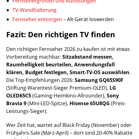
Fernsehergrößen und Auflösungen
TV-Wandhalterung
Fernseher entsorgen
– Alt-Gerät loswerden
Fazit: Den richtigen TV finden
Den richtigen Fernseher 2026 zu kaufen ist mit etwas
Vorbereitung machbar:
Sitzabstand messen,
Raumhelligkeit beurteilen, Anwendungsfall
klären, Budget festlegen, Smart-TV-OS auswählen
.
Die Top-Empfehlungen 2026:
Samsung GQ65S90F
(Stiftung-Warentest-Sieger Premium-OLED),
LG
OLED65C5
(Gaming-Heimkino-Allrounder),
Sony
Bravia 9
(Mini-LED-Spitze),
Hisense 65U8QG
(Preis-
Leistungs-Sieger).
Wer Zeit hat, wartet auf Black Friday (November) oder
Frühjahrs-Sale (März-April) – dort sind 20-40% Rabatte