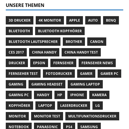
UNSERE THEMEN
3D DRUCKER
4K MONITOR
APPLE
AUTO
BENQ
BLUETOOTH
BLUETOOTH KOPFHÖRER
BLUETOOTH LAUTSPRECHER
BROTHER
CANON
CES 2017
CHINA HANDY
CHINA HANDY TEST
DRUCKER
EPSON
FERNSEHER
FERNSEHER NEWS
FERNSEHER TEST
FOTODRUCKER
GAMER
GAMER PC
GAMING
GAMING HEADSET
GAMING LAPTOP
GAMING PC
HANDY
HP
IPHONE
KAMERA
KOPFHÖRER
LAPTOP
LASERDRUCKER
LG
MONITOR
MONITOR TEST
MULTIFUNKTIONSDRUCKER
NOTEBOOK
PANASONIC
PS4
SAMSUNG