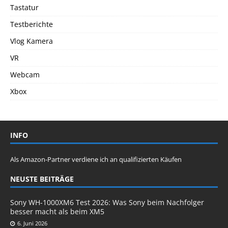
Tastatur
Testberichte
Vlog Kamera
VR
Webcam
Xbox
INFO
Als Amazon-Partner verdiene ich an qualifizierten Käufen
NEUSTE BEITRÄGE
Sony WH-1000XM6 Test 2026: Was Sony beim Nachfolger
besser macht als beim XM5
6. Juni 2026