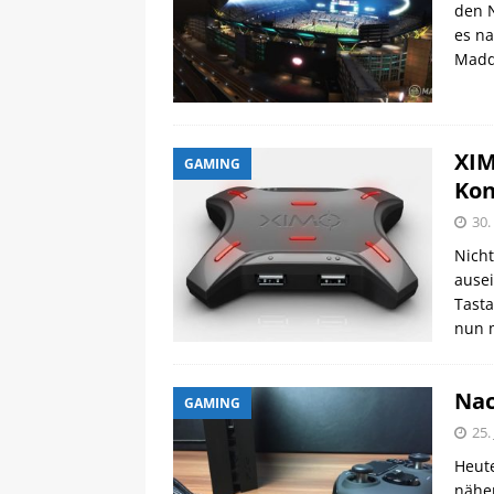
den N
es na
Madd
XIM
GAMING
Kon
30.
Nicht
ausei
Tasta
nun m
Nac
GAMING
25.
Heut
näher