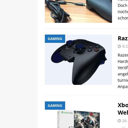
Doch 
nochm
scho
Raz
GAMING
9. 
Razer
Hard
Veröf
angek
turni
Anpa
Xbo
GAMING
Wel
26