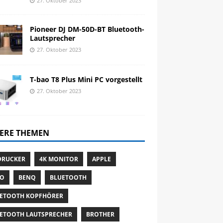
27. Oktober 2023
Pioneer DJ DM-50D-BT Bluetooth-
Lautsprecher
27. Oktober 2023
T-bao T8 Plus Mini PC vorgestellt
27. Oktober 2023
ERE THEMEN
DRUCKER
4K MONITOR
APPLE
TO
BENQ
BLUETOOTH
ETOOTH KOPFHÖRER
ETOOTH LAUTSPRECHER
BROTHER