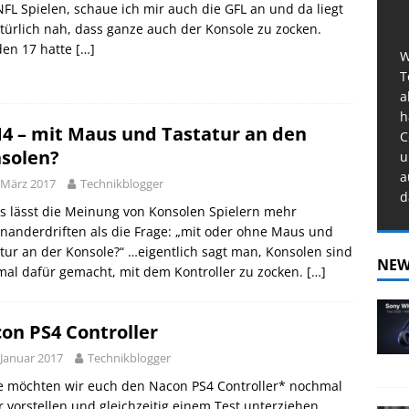
FL Spielen, schaue ich mir auch die GFL an und da liegt
türlich nah, dass ganze auch der Konsole zu zocken.
en 17 hatte
[…]
W
T
a
h
4 – mit Maus und Tastatur an den
C
solen?
u
a
 März 2017
Technikblogger
d
s lässt die Meinung von Konsolen Spielern mehr
nanderdriften als die Frage: „mit oder ohne Maus und
tur an der Konsole?“ …eigentlich sagt man, Konsolen sind
NEW
al dafür gemacht, mit dem Kontroller zu zocken.
[…]
on PS4 Controller
 Januar 2017
Technikblogger
e möchten wir euch den Nacon PS4 Controller* nochmal
 vorstellen und gleichzeitig einem Test unterziehen.