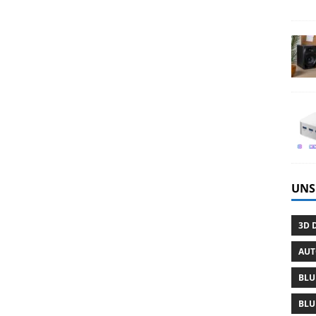
UNS
3D 
AU
BLU
BLU