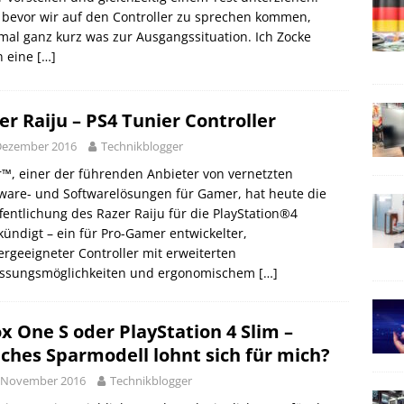
bevor wir auf den Controller zu sprechen kommen,
al ganz kurz was zur Ausgangssituation. Ich Zocke
n eine
[…]
er Raiju – PS4 Tunier Controller
Dezember 2016
Technikblogger
™, einer der führenden Anbieter von vernetzten
ware- und Softwarelösungen für Gamer, hat heute die
fentlichung des Razer Raiju für die PlayStation®4
ündigt – ein für Pro-Gamer entwickelter,
ergeeigneter Controller mit erweiterten
ssungsmöglichkeiten und ergonomischem
[…]
x One S oder PlayStation 4 Slim –
ches Sparmodell lohnt sich für mich?
. November 2016
Technikblogger