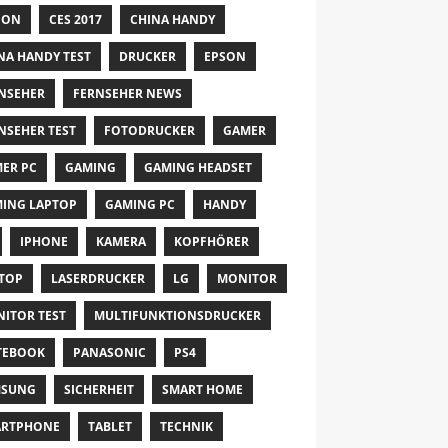
NON
CES 2017
CHINA HANDY
NA HANDY TEST
DRUCKER
EPSON
NSEHER
FERNSEHER NEWS
NSEHER TEST
FOTODRUCKER
GAMER
ER PC
GAMING
GAMING HEADSET
ING LAPTOP
GAMING PC
HANDY
IPHONE
KAMERA
KOPFHÖRER
TOP
LASERDRUCKER
LG
MONITOR
ITOR TEST
MULTIFUNKTIONSDRUCKER
TEBOOK
PANASONIC
PS4
MSUNG
SICHERHEIT
SMART HOME
ARTPHONE
TABLET
TECHNIK