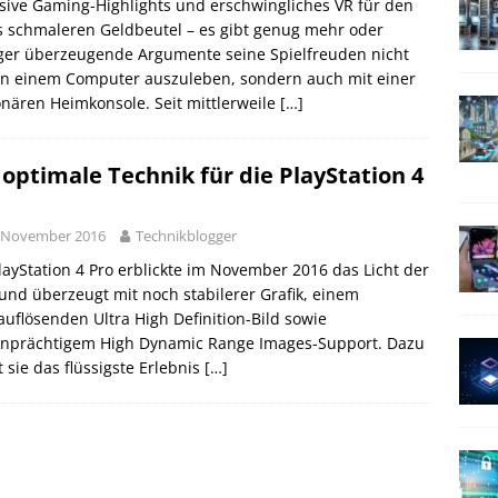
sive Gaming-Highlights und erschwingliches VR für den
 schmaleren Geldbeutel – es gibt genug mehr oder
ger überzeugende Argumente seine Spielfreuden nicht
an einem Computer auszuleben, sondern auch mit einer
onären Heimkonsole. Seit mittlerweile
[…]
 optimale Technik für die PlayStation 4
. November 2016
Technikblogger
layStation 4 Pro erblickte im November 2016 das Licht der
und überzeugt mit noch stabilerer Grafik, einem
uflösenden Ultra High Definition-Bild sowie
enprächtigem High Dynamic Range Images-Support. Dazu
t sie das flüssigste Erlebnis
[…]