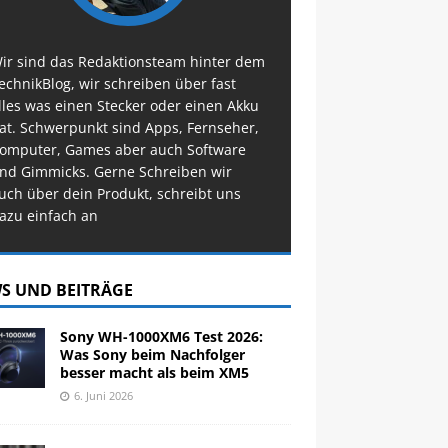
ir sind das Redaktionsteam hinter dem
echnikBlog, wir schreiben über fast
lles was einen Stecker oder einen Akku
at. Schwerpunkt sind Apps, Fernseher,
omputer, Games aber auch Software
nd Gimmicks. Gerne Schreiben wir
uch über dein Produkt, schreibt uns
azu einfach an
S UND BEITRÄGE
Sony WH-1000XM6 Test 2026:
Was Sony beim Nachfolger
besser macht als beim XM5
6. Juni 2026