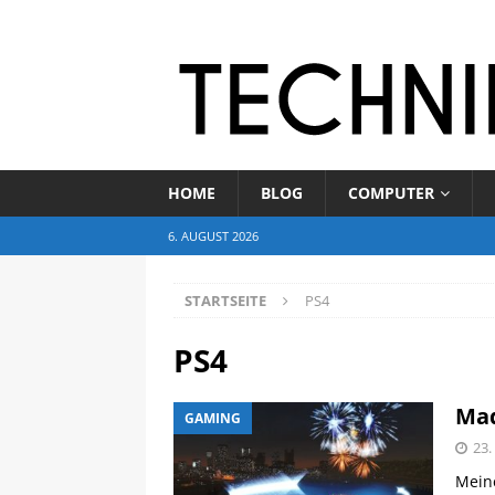
HOME
BLOG
COMPUTER
6. AUGUST 2026
STARTSEITE
PS4
PS4
Mad
GAMING
23.
Meine