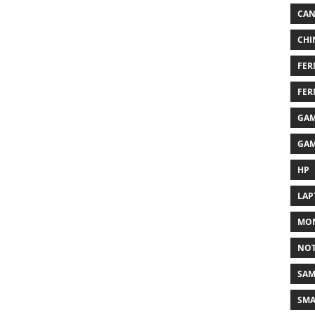
CA
CHI
FER
FER
GAM
GAM
HP
LAP
MON
NO
SA
SM