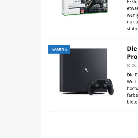
Exklu
etwas
weni
nur 
stati
Die
GAMING
Pro
26
Die P
Welt 
hocha
farb
biete