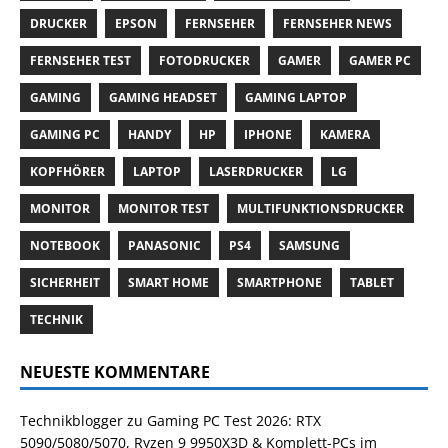
DRUCKER
EPSON
FERNSEHER
FERNSEHER NEWS
FERNSEHER TEST
FOTODRUCKER
GAMER
GAMER PC
GAMING
GAMING HEADSET
GAMING LAPTOP
GAMING PC
HANDY
HP
IPHONE
KAMERA
KOPFHÖRER
LAPTOP
LASERDRUCKER
LG
MONITOR
MONITOR TEST
MULTIFUNKTIONSDRUCKER
NOTEBOOK
PANASONIC
PS4
SAMSUNG
SICHERHEIT
SMART HOME
SMARTPHONE
TABLET
TECHNIK
NEUESTE KOMMENTARE
Technikblogger
zu
Gaming PC Test 2026: RTX
5090/5080/5070, Ryzen 9 9950X3D & Komplett-PCs im