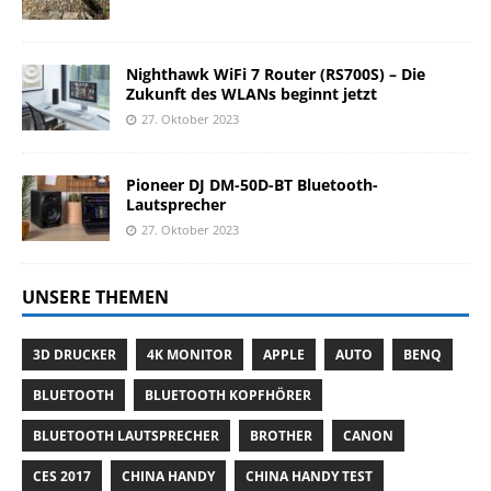
Nighthawk WiFi 7 Router (RS700S) – Die
Zukunft des WLANs beginnt jetzt
27. Oktober 2023
Pioneer DJ DM-50D-BT Bluetooth-
Lautsprecher
27. Oktober 2023
UNSERE THEMEN
3D DRUCKER
4K MONITOR
APPLE
AUTO
BENQ
BLUETOOTH
BLUETOOTH KOPFHÖRER
BLUETOOTH LAUTSPRECHER
BROTHER
CANON
CES 2017
CHINA HANDY
CHINA HANDY TEST