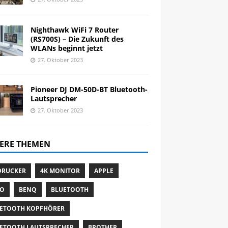
Nighthawk WiFi 7 Router
(RS700S) – Die Zukunft des
WLANs beginnt jetzt
27. Oktober 2023
Pioneer DJ DM-50D-BT Bluetooth-
Lautsprecher
27. Oktober 2023
ERE THEMEN
DRUCKER
4K MONITOR
APPLE
TO
BENQ
BLUETOOTH
ETOOTH KOPFHÖRER
ETOOTH LAUTSPRECHER
BROTHER