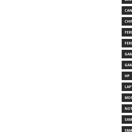
CA
CHI
FER
FER
GAM
GAM
HP
LAP
MON
NO
SA
SM