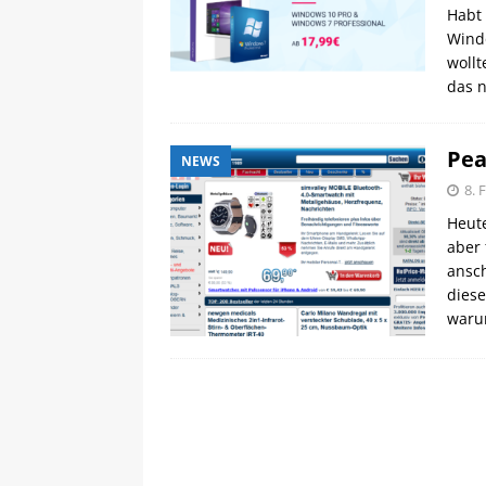
Habt 
Wind
wollt
das 
Pea
NEWS
8. 
Heut
aber 
ansc
diese
waru