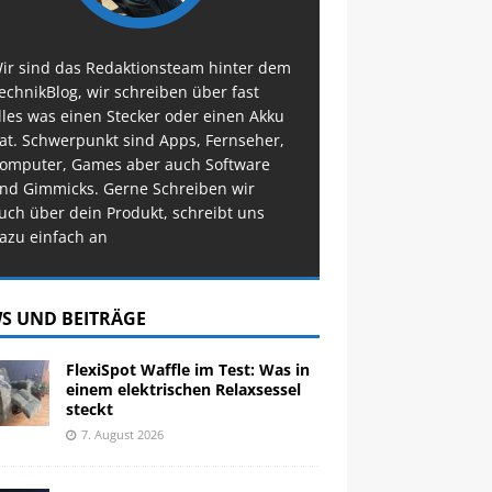
ir sind das Redaktionsteam hinter dem
echnikBlog, wir schreiben über fast
lles was einen Stecker oder einen Akku
at. Schwerpunkt sind Apps, Fernseher,
omputer, Games aber auch Software
nd Gimmicks. Gerne Schreiben wir
uch über dein Produkt, schreibt uns
azu einfach an
S UND BEITRÄGE
FlexiSpot Waffle im Test: Was in
einem elektrischen Relaxsessel
steckt
7. August 2026