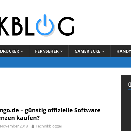
DRUCKER
FERNSEHER
GAMER ECKE
HAND
Ü
engo.de – günstig offizielle Software
enzen kaufen?
. November 2018
Technikblogger