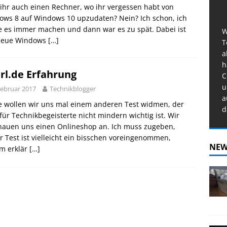
ihr auch einen Rechner, wo ihr vergessen habt von
ows 8 auf Windows 10 upzudaten? Nein? Ich schon, ich
e es immer machen und dann war es zu spät. Dabei ist
W
neue Windows
[…]
T
a
h
rl.de Erfahrung
C
u
Februar 2017
Technikblogger
a
e wollen wir uns mal einem anderen Test widmen, der
d
für Technikbegeisterte nicht mindern wichtig ist. Wir
hauen uns einen Onlineshop an. Ich muss zugeben,
r Test ist vielleicht ein bisschen voreingenommen,
NEW
m erklär
[…]