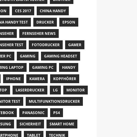
NON
CES 2017
CHINA HANDY
NA HANDY TEST
DRUCKER
EPSON
NSEHER
FERNSEHER NEWS
NSEHER TEST
FOTODRUCKER
GAMER
ER PC
GAMING
GAMING HEADSET
ING LAPTOP
GAMING PC
HANDY
IPHONE
KAMERA
KOPFHÖRER
TOP
LASERDRUCKER
LG
MONITOR
ITOR TEST
MULTIFUNKTIONSDRUCKER
TEBOOK
PANASONIC
PS4
MSUNG
SICHERHEIT
SMART HOME
ARTPHONE
TABLET
TECHNIK