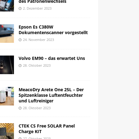
des Patronenwechsels
2. Dezember 2023
Epson Es C380W
Dokumentenscanner vorgestellt
24. November 2023
Volvo EM90 – das erwartet Uns
28. Oktober 2023
MeacoDry Arete One 25L – Der
Spitzenklasse Luftentfeuchter
und Luftreiniger
28. Oktober 2023
CTEK CS Free SOLAR Panel
Charge KIT
27. Oktober 2023