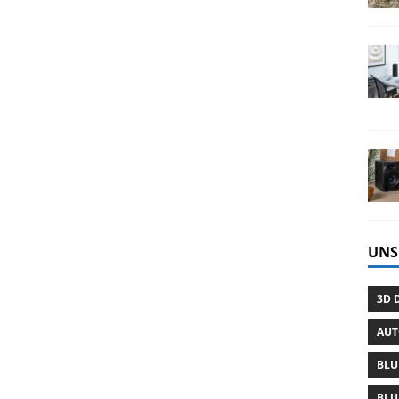
UNS
3D 
AU
BLU
BLU