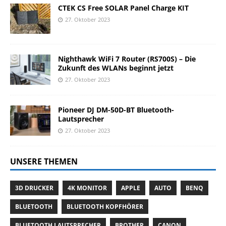
CTEK CS Free SOLAR Panel Charge KIT
27. Oktober 2023
Nighthawk WiFi 7 Router (RS700S) – Die
Zukunft des WLANs beginnt jetzt
27. Oktober 2023
Pioneer DJ DM-50D-BT Bluetooth-
Lautsprecher
27. Oktober 2023
UNSERE THEMEN
3D DRUCKER
4K MONITOR
APPLE
AUTO
BENQ
BLUETOOTH
BLUETOOTH KOPFHÖRER
BLUETOOTH LAUTSPRECHER
BROTHER
CANON