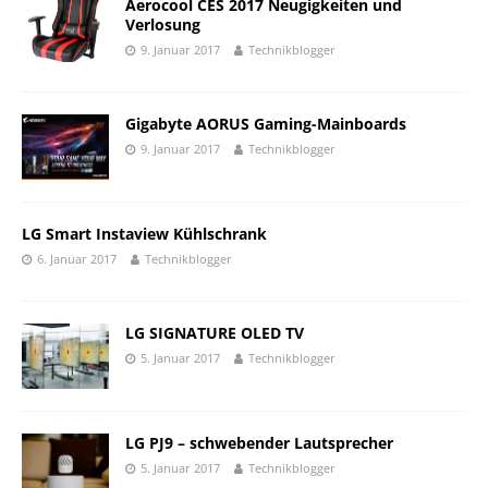
Aerocool CES 2017 Neugigkeiten und
Verlosung
9. Januar 2017
Technikblogger
Gigabyte AORUS Gaming-Mainboards
9. Januar 2017
Technikblogger
LG Smart Instaview Kühlschrank
6. Januar 2017
Technikblogger
LG SIGNATURE OLED TV
5. Januar 2017
Technikblogger
LG PJ9 – schwebender Lautsprecher
5. Januar 2017
Technikblogger