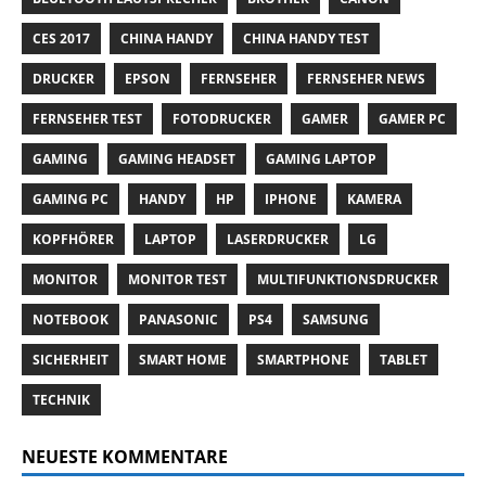
CES 2017
CHINA HANDY
CHINA HANDY TEST
DRUCKER
EPSON
FERNSEHER
FERNSEHER NEWS
FERNSEHER TEST
FOTODRUCKER
GAMER
GAMER PC
GAMING
GAMING HEADSET
GAMING LAPTOP
GAMING PC
HANDY
HP
IPHONE
KAMERA
KOPFHÖRER
LAPTOP
LASERDRUCKER
LG
MONITOR
MONITOR TEST
MULTIFUNKTIONSDRUCKER
NOTEBOOK
PANASONIC
PS4
SAMSUNG
SICHERHEIT
SMART HOME
SMARTPHONE
TABLET
TECHNIK
NEUESTE KOMMENTARE