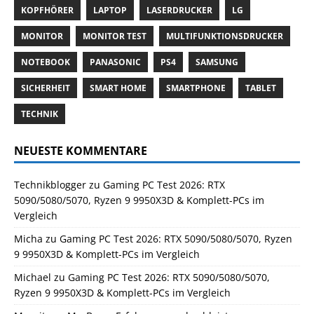
KOPFHÖRER
LAPTOP
LASERDRUCKER
LG
MONITOR
MONITOR TEST
MULTIFUNKTIONSDRUCKER
NOTEBOOK
PANASONIC
PS4
SAMSUNG
SICHERHEIT
SMART HOME
SMARTPHONE
TABLET
TECHNIK
NEUESTE KOMMENTARE
Technikblogger
zu
Gaming PC Test 2026: RTX
5090/5080/5070, Ryzen 9 9950X3D & Komplett-PCs im
Vergleich
Micha
zu
Gaming PC Test 2026: RTX 5090/5080/5070, Ryzen
9 9950X3D & Komplett-PCs im Vergleich
Michael
zu
Gaming PC Test 2026: RTX 5090/5080/5070,
Ryzen 9 9950X3D & Komplett-PCs im Vergleich