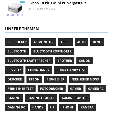
T-bao T8 Plus Mini PC vorgestellt
27. Oktober 2023
UNSERE THEMEN
3D DRUCKER
4K MONITOR
APPLE
AUTO
BENQ
BLUETOOTH
BLUETOOTH KOPFHÖRER
BLUETOOTH LAUTSPRECHER
BROTHER
CANON
CES 2017
CHINA HANDY
CHINA HANDY TEST
DRUCKER
EPSON
FERNSEHER
FERNSEHER NEWS
FERNSEHER TEST
FOTODRUCKER
GAMER
GAMER PC
GAMING
GAMING HEADSET
GAMING LAPTOP
GAMING PC
HANDY
HP
IPHONE
KAMERA