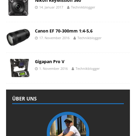
Nikon KeyMission 360
14. Januar 2017
Technikblogger
Canon EF 70-300mm 1:4-5,6
17. November 2016
Technikblogger
Gigapan Pro V
1. November 2016
Technikblogger
ÜBER UNS