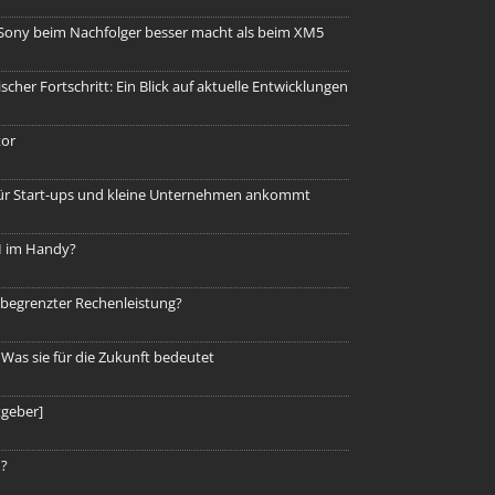
ony beim Nachfolger besser macht als beim XM5
her Fortschritt: Ein Blick auf aktuelle Entwicklungen
or
für Start-ups und kleine Unternehmen ankommt
I im Handy?
begrenzter Rechenleistung?
 Was sie für die Zukunft bedeutet
tgeber]
h?