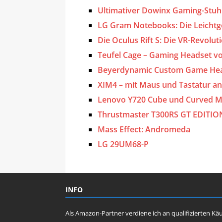
Ultimativer Dowinx Gaming-Stuhl: 
LG Gram Notebooks: Die Leichtge
Die Oculus Rift S: Die VR-Revolut
Teufel Cage – Gaming Headset vo
Beyerdynamic Custom Game Hea
XIM4 – mit Maus und Tastatur a
Lenovo Y720 Cube und Curved M
Thrustmaster T300RS GT EDITIO
Mass Effect: Andromeda
LG 29UM68-P
INFO
Als Amazon-Partner verdiene ich an qualifizierten Kä