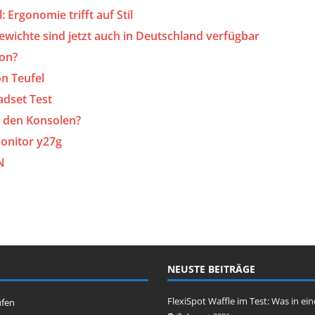
Ergonomie trifft auf Stil
wichte sind jetzt auch in Deutschland verfügbar
ion?
n Teufel
dset Test
n den Konsolen?
onitor y27g
N
NEUSTE BEITRÄGE
FlexiSpot Waffle im Test: Was in ei
ufen