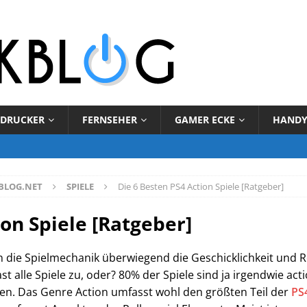
DRUCKER
FERNSEHER
GAMER ECKE
HAND
BLOG.NET
SPIELE
Die 6 Besten PS4 Action Spiele [Ratgeber]
ion Spiele [Ratgeber]
en die Spielmechanik überwiegend die Geschicklichkeit und R
fast alle Spiele zu, oder? 80% der Spiele sind ja irgendwie ac
en. Das Genre Action umfasst wohl den größten Teil der
PS