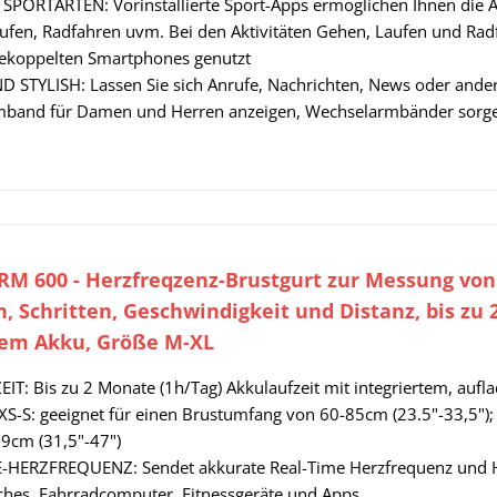
 SPORTARTEN: Vorinstallierte Sport-Apps ermöglichen Ihnen die A
ufen, Radfahren uvm. Bei den Aktivitäten Gehen, Laufen und Rad
ekoppelten Smartphones genutzt
 STYLISH: Lassen Sie sich Anrufe, Nachrichten, News oder ander
mband für Damen und Herren anzeigen, Wechselarmbänder sorge
M 600 - Herzfreqzenz-Brustgurt zur Messung von
, Schritten, Geschwindigkeit und Distanz, bis zu
rem Akku, Größe M-XL
IT: Bis zu 2 Monate (1h/Tag) Akkulaufzeit mit integriertem, aufl
S-S: geeignet für einen Brustumfang von 60-85cm (23.5"-33,5");
9cm (31,5"-47")
-HERZFREQUENZ: Sendet akkurate Real-Time Herzfrequenz und 
hes, Fahrradcomputer, Fitnessgeräte und Apps