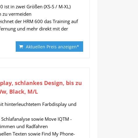
st in zwei Größen (XS-S / M-XL)
en zu vermeiden
eichnet der HRM 600 das Training auf
tfernung und mehr direkt mit der
Aktuellen Preis anzeigen*
play, schlankes Design, bis zu
Ww, Black, M/L
t hinterleuchtetem Farbdisplay und
d Schlafanalyse sowie Move IQTM -
hwimmen und Radfahren
duellen Texten sowie Find My Phone-