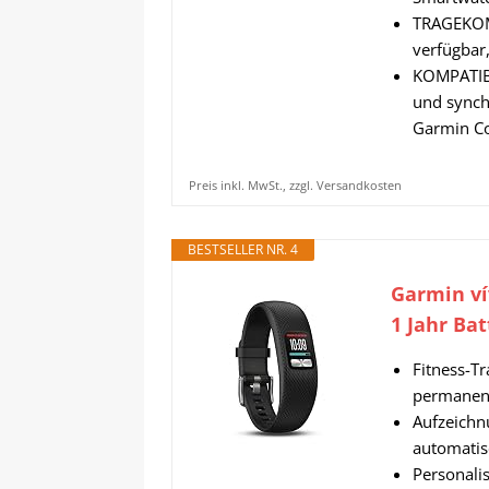
TRAGEKOMF
verfügbar
KOMPATIBI
und synch
Garmin C
Preis inkl. MwSt., zzgl. Versandkosten
BESTSELLER NR. 4
Garmin vív
1 Jahr Bat
Fitness-T
permanent
Aufzeichn
automatis
Personali