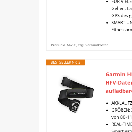
FÜR VIELE
Gehen, La
GPS des g
SMART UND
Fitnessar
Preis inkl. MwSt., zzgl. Versandkosten
BESTSELLER NR. 3
Garmin HR
HFV-Daten
aufladba
AKKLAUFZE
GRÖßEN: X
von 80-11
REAL-TIME
Smartwatc