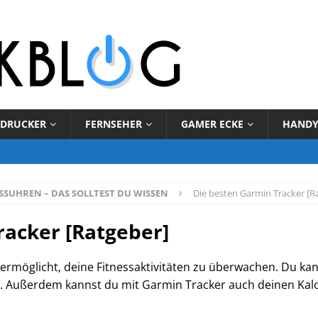
DRUCKER
FERNSEHER
GAMER ECKE
HAND
SSUHREN – DAS SOLLTEST DU WISSEN
Die besten Garmin Tracker [R
racker [Ratgeber]
r ermöglicht, deine Fitnessaktivitäten zu überwachen. Du ka
 Außerdem kannst du mit Garmin Tracker auch deinen Kal