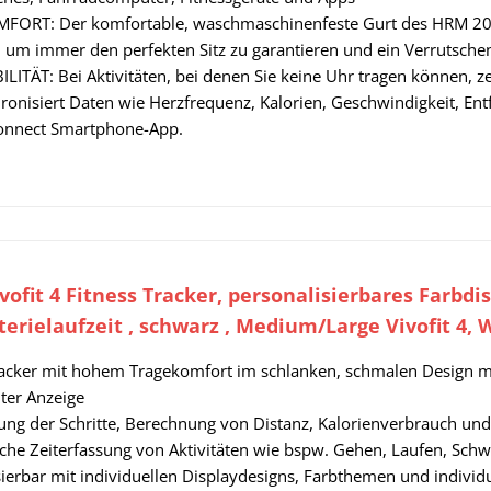
ORT: Der komfortable, waschmaschinenfeste Gurt des HRM 200 i
, um immer den perfekten Sitz zu garantieren und ein Verrutsch
LITÄT: Bei Aktivitäten, bei denen Sie keine Uhr tragen können, z
ronisiert Daten wie Herzfrequenz, Kalorien, Geschwindigkeit, En
onnect Smartphone-App.
ofit 4 Fitness Tracker, personalisierbares Farbdis
terielaufzeit , schwarz , Medium/Large Vivofit 4, 
racker mit hohem Tragekomfort im schlanken, schmalen Design mi
er Anzeige
ung der Schritte, Berechnung von Distanz, Kalorienverbrauch un
che Zeiterfassung von Aktivitäten wie bspw. Gehen, Laufen, Sc
sierbar mit individuellen Displaydesigns, Farbthemen und indivi