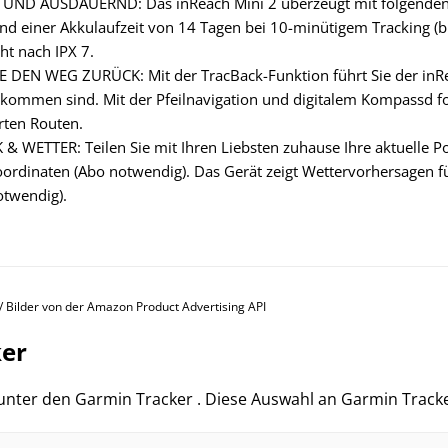
ND AUSDAUERND: Das inReach Mini 2 überzeugt mit folgenden
nd einer Akkulaufzeit von 14 Tagen bei 10-minütigem Tracking (bi
ht nach IPX 7.
E DEN WEG ZURÜCK: Mit der TracBack-Funktion führt Sie der inRe
ekommen sind. Mit der Pfeilnavigation und digitalem Kompassd f
rten Routen.
 & WETTER: Teilen Sie mit Ihren Liebsten zuhause Ihre aktuelle 
oordinaten (Abo notwendig). Das Gerät zeigt Wettervorhersagen fü
otwendig).
s / Bilder von der Amazon Product Advertising API
ker
r unter den Garmin Tracker . Diese Auswahl an Garmin Tracker