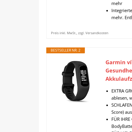
mehr
Integrier
mehr. Ent
Preis inkl. MwSt., zzgl. Versandkosten
BESTSELLER NR. 2
Garmin ví
Gesundhei
Akkulaufz
EXTRA GRO
ablesen, 
SCHLAFEN S
Score) aus
FÜR IHRE 
BodyBatte