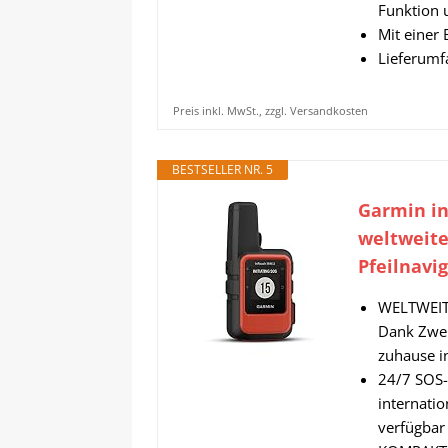
Funktion 
Mit einer 
Lieferumfa
Preis inkl. MwSt., zzgl. Versandkosten
BESTSELLER NR. 5
Garmin in
weltweite
Pfeilnavig
WELTWEIT 
Dank Zwei
zuhause i
24/7 SOS-
internatio
verfügbar