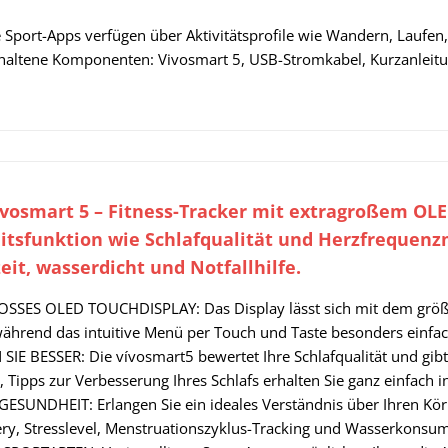
te Sport-Apps verfügen über Aktivitätsprofile wie Wandern, Lauf
haltene Komponenten: Vivosmart 5, USB-Stromkabel, Kurzanleitung
vosmart 5 – Fitness-Tracker mit extragroßem OLE
tsfunktion wie Schlafqualität und Herzfrequenzm
eit, wasserdicht und Notfallhilfe.
SSES OLED TOUCHDISPLAY: Das Display lässt sich mit dem größ
während das intuitive Menü per Touch und Taste besonders einfac
IE BESSER: Die vívosmart5 bewertet Ihre Schlafqualität und gibt 
, Tipps zur Verbesserung Ihres Schlafs erhalten Sie ganz einfach
GESUNDHEIT: Erlangen Sie ein ideales Verständnis über Ihren K
ry, Stresslevel, Menstruationszyklus-Tracking und Wasserkonsum