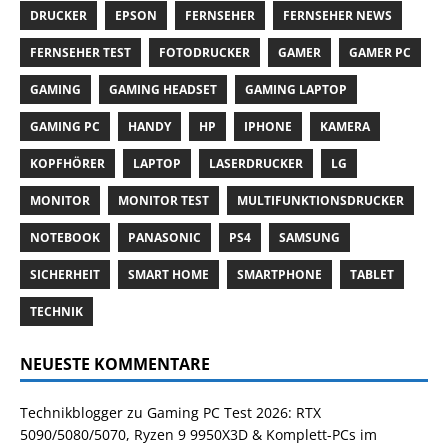
DRUCKER
EPSON
FERNSEHER
FERNSEHER NEWS
FERNSEHER TEST
FOTODRUCKER
GAMER
GAMER PC
GAMING
GAMING HEADSET
GAMING LAPTOP
GAMING PC
HANDY
HP
IPHONE
KAMERA
KOPFHÖRER
LAPTOP
LASERDRUCKER
LG
MONITOR
MONITOR TEST
MULTIFUNKTIONSDRUCKER
NOTEBOOK
PANASONIC
PS4
SAMSUNG
SICHERHEIT
SMART HOME
SMARTPHONE
TABLET
TECHNIK
NEUESTE KOMMENTARE
Technikblogger
zu
Gaming PC Test 2026: RTX
5090/5080/5070, Ryzen 9 9950X3D & Komplett-PCs im