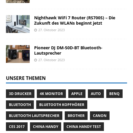
Nighthawk WiFi 7 Router (RS700S) – Die
Zukunft des WLANs beginnt jetzt
27. Oktober 2023
Pioneer DJ DM-50D-BT Bluetooth-
Lautsprecher
27. Oktober 2023
UNSERE THEMEN
3D DRUCKER
4K MONITOR
APPLE
AUTO
BENQ
BLUETOOTH
BLUETOOTH KOPFHÖRER
BLUETOOTH LAUTSPRECHER
BROTHER
CANON
CES 2017
CHINA HANDY
CHINA HANDY TEST