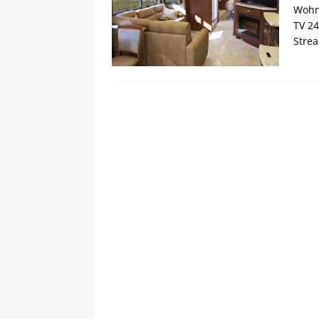
Wohn
TV 24
Strea