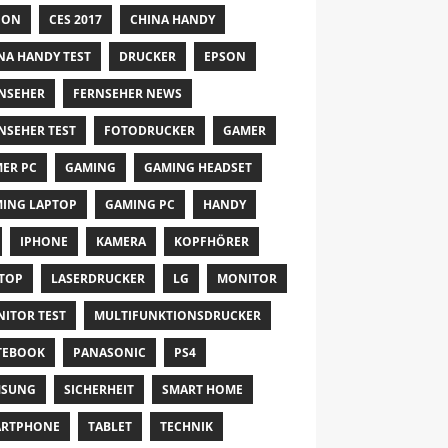
NON
CES 2017
CHINA HANDY
NA HANDY TEST
DRUCKER
EPSON
NSEHER
FERNSEHER NEWS
NSEHER TEST
FOTODRUCKER
GAMER
ER PC
GAMING
GAMING HEADSET
ING LAPTOP
GAMING PC
HANDY
IPHONE
KAMERA
KOPFHÖRER
TOP
LASERDRUCKER
LG
MONITOR
ITOR TEST
MULTIFUNKTIONSDRUCKER
TEBOOK
PANASONIC
PS4
MSUNG
SICHERHEIT
SMART HOME
ARTPHONE
TABLET
TECHNIK