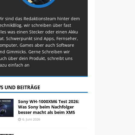
ir sind das Redaktionsteam hinter dem
echnikBlog, wir schreiben über fast
lles was einen Stecker oder einen Akku
at. Schwerpunkt sind Apps, Fernseher,
omputer, Games aber auch Software
nd Gimmicks. Gerne Schreiben wir
uch über dein Produkt, schreibt uns
azu einfach an
S UND BEITRÄGE
Sony WH-1000XM6 Test 2026:
Was Sony beim Nachfolger
besser macht als beim XM5
6. Juni 2026