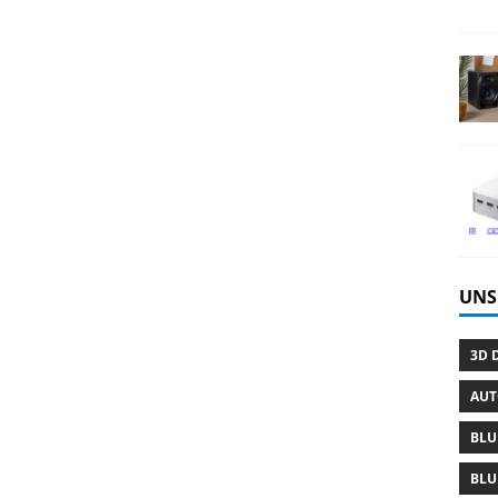
UNS
3D 
AU
BLU
BLU