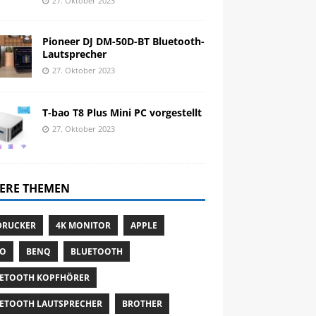
27. Oktober 2023
Pioneer DJ DM-50D-BT Bluetooth-
Lautsprecher
27. Oktober 2023
T-bao T8 Plus Mini PC vorgestellt
27. Oktober 2023
ERE THEMEN
DRUCKER
4K MONITOR
APPLE
TO
BENQ
BLUETOOTH
ETOOTH KOPFHÖRER
ETOOTH LAUTSPRECHER
BROTHER