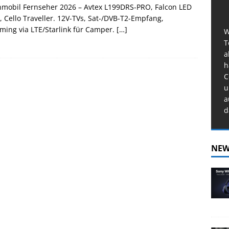
mobil Fernseher 2026 – Avtex L199DRS-PRO, Falcon LED
, Cello Traveller. 12V-TVs, Sat-/DVB-T2-Empfang,
ming via LTE/Starlink für Camper.
[…]
W
T
a
h
C
u
a
d
NEW