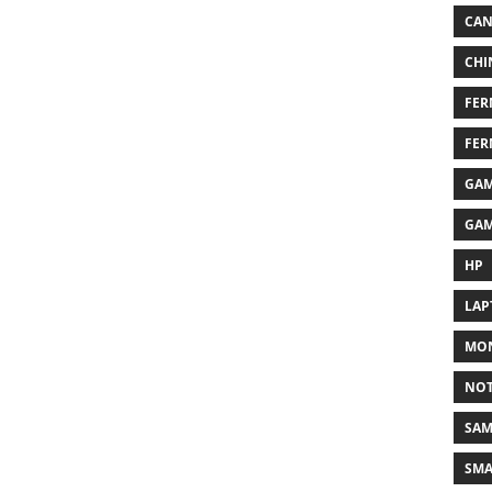
CA
CHI
FER
FER
GAM
GAM
HP
LAP
MON
NO
SA
SM