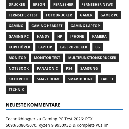
DRUCKER
EPSON
FERNSEHER
FERNSEHER NEWS
FERNSEHER TEST
FOTODRUCKER
GAMER
GAMER PC
GAMING
GAMING HEADSET
GAMING LAPTOP
GAMING PC
HANDY
HP
IPHONE
KAMERA
KOPFHÖRER
LAPTOP
LASERDRUCKER
LG
MONITOR
MONITOR TEST
MULTIFUNKTIONSDRUCKER
NOTEBOOK
PANASONIC
PS4
SAMSUNG
SICHERHEIT
SMART HOME
SMARTPHONE
TABLET
TECHNIK
NEUESTE KOMMENTARE
Technikblogger
zu
Gaming PC Test 2026: RTX
5090/5080/5070, Ryzen 9 9950X3D & Komplett-PCs im