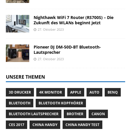
Nighthawk WiFi 7 Router (RS700S) – Die
Zukunft des WLANs beginnt jetzt
27. Oktober 2023
Pioneer DJ DM-50D-BT Bluetooth-
Lautsprecher
27. Oktober 2023
UNSERE THEMEN
3D DRUCKER
4K MONITOR
APPLE
AUTO
BENQ
BLUETOOTH
BLUETOOTH KOPFHÖRER
BLUETOOTH LAUTSPRECHER
BROTHER
CANON
CES 2017
CHINA HANDY
CHINA HANDY TEST