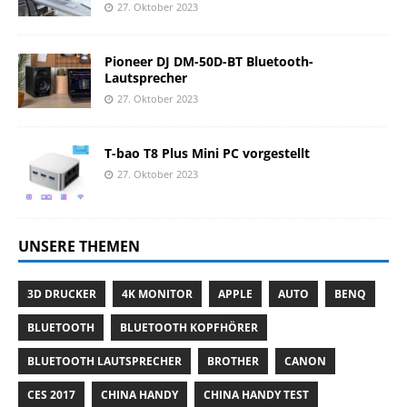
27. Oktober 2023
Pioneer DJ DM-50D-BT Bluetooth-
Lautsprecher
27. Oktober 2023
T-bao T8 Plus Mini PC vorgestellt
27. Oktober 2023
UNSERE THEMEN
3D DRUCKER
4K MONITOR
APPLE
AUTO
BENQ
BLUETOOTH
BLUETOOTH KOPFHÖRER
BLUETOOTH LAUTSPRECHER
BROTHER
CANON
CES 2017
CHINA HANDY
CHINA HANDY TEST