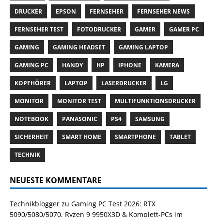
DRUCKER
EPSON
FERNSEHER
FERNSEHER NEWS
FERNSEHER TEST
FOTODRUCKER
GAMER
GAMER PC
GAMING
GAMING HEADSET
GAMING LAPTOP
GAMING PC
HANDY
HP
IPHONE
KAMERA
KOPFHÖRER
LAPTOP
LASERDRUCKER
LG
MONITOR
MONITOR TEST
MULTIFUNKTIONSDRUCKER
NOTEBOOK
PANASONIC
PS4
SAMSUNG
SICHERHEIT
SMART HOME
SMARTPHONE
TABLET
TECHNIK
NEUESTE KOMMENTARE
Technikblogger
zu
Gaming PC Test 2026: RTX
5090/5080/5070, Ryzen 9 9950X3D & Komplett-PCs im