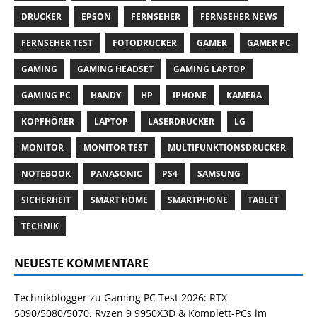
DRUCKER
EPSON
FERNSEHER
FERNSEHER NEWS
FERNSEHER TEST
FOTODRUCKER
GAMER
GAMER PC
GAMING
GAMING HEADSET
GAMING LAPTOP
GAMING PC
HANDY
HP
IPHONE
KAMERA
KOPFHÖRER
LAPTOP
LASERDRUCKER
LG
MONITOR
MONITOR TEST
MULTIFUNKTIONSDRUCKER
NOTEBOOK
PANASONIC
PS4
SAMSUNG
SICHERHEIT
SMART HOME
SMARTPHONE
TABLET
TECHNIK
NEUESTE KOMMENTARE
Technikblogger
zu
Gaming PC Test 2026: RTX
5090/5080/5070, Ryzen 9 9950X3D & Komplett-PCs im