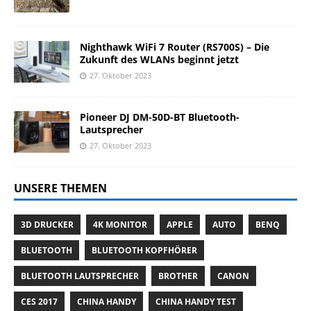
Nighthawk WiFi 7 Router (RS700S) – Die
Zukunft des WLANs beginnt jetzt
27. Oktober 2023
Pioneer DJ DM-50D-BT Bluetooth-
Lautsprecher
27. Oktober 2023
UNSERE THEMEN
3D DRUCKER
4K MONITOR
APPLE
AUTO
BENQ
BLUETOOTH
BLUETOOTH KOPFHÖRER
BLUETOOTH LAUTSPRECHER
BROTHER
CANON
CES 2017
CHINA HANDY
CHINA HANDY TEST