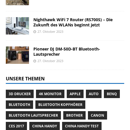
Nighthawk WiFi 7 Router (RS700S) – Die
Zukunft des WLANs beginnt jetzt
27. Oktober 2023
Pioneer DJ DM-50D-BT Bluetooth-
Lautsprecher
27. Oktober 2023
UNSERE THEMEN
3D DRUCKER
4K MONITOR
APPLE
AUTO
BENQ
BLUETOOTH
BLUETOOTH KOPFHÖRER
BLUETOOTH LAUTSPRECHER
BROTHER
CANON
CES 2017
CHINA HANDY
CHINA HANDY TEST