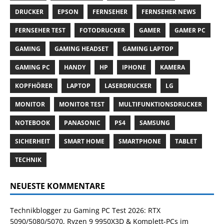
DRUCKER
EPSON
FERNSEHER
FERNSEHER NEWS
FERNSEHER TEST
FOTODRUCKER
GAMER
GAMER PC
GAMING
GAMING HEADSET
GAMING LAPTOP
GAMING PC
HANDY
HP
IPHONE
KAMERA
KOPFHÖRER
LAPTOP
LASERDRUCKER
LG
MONITOR
MONITOR TEST
MULTIFUNKTIONSDRUCKER
NOTEBOOK
PANASONIC
PS4
SAMSUNG
SICHERHEIT
SMART HOME
SMARTPHONE
TABLET
TECHNIK
NEUESTE KOMMENTARE
Technikblogger
zu
Gaming PC Test 2026: RTX
5090/5080/5070, Ryzen 9 9950X3D & Komplett-PCs im