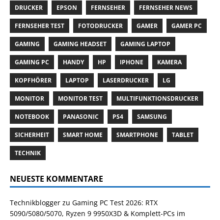
DRUCKER
EPSON
FERNSEHER
FERNSEHER NEWS
FERNSEHER TEST
FOTODRUCKER
GAMER
GAMER PC
GAMING
GAMING HEADSET
GAMING LAPTOP
GAMING PC
HANDY
HP
IPHONE
KAMERA
KOPFHÖRER
LAPTOP
LASERDRUCKER
LG
MONITOR
MONITOR TEST
MULTIFUNKTIONSDRUCKER
NOTEBOOK
PANASONIC
PS4
SAMSUNG
SICHERHEIT
SMART HOME
SMARTPHONE
TABLET
TECHNIK
NEUESTE KOMMENTARE
Technikblogger
zu
Gaming PC Test 2026: RTX
5090/5080/5070, Ryzen 9 9950X3D & Komplett-PCs im