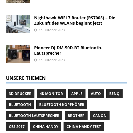
Nighthawk WiFi 7 Router (RS700S) – Die
Zukunft des WLANs beginnt jetzt
27. Oktober 2023
Pioneer DJ DM-50D-BT Bluetooth-
Lautsprecher
27. Oktober 2023
UNSERE THEMEN
3D DRUCKER
4K MONITOR
APPLE
AUTO
BENQ
BLUETOOTH
BLUETOOTH KOPFHÖRER
BLUETOOTH LAUTSPRECHER
BROTHER
CANON
CES 2017
CHINA HANDY
CHINA HANDY TEST