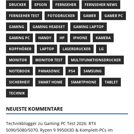
DRUCKER
EPSON
FERNSEHER
FERNSEHER NEWS
FERNSEHER TEST
FOTODRUCKER
GAMER
GAMER PC
GAMING
GAMING HEADSET
GAMING LAPTOP
GAMING PC
HANDY
HP
IPHONE
KAMERA
KOPFHÖRER
LAPTOP
LASERDRUCKER
LG
MONITOR
MONITOR TEST
MULTIFUNKTIONSDRUCKER
NOTEBOOK
PANASONIC
PS4
SAMSUNG
SICHERHEIT
SMART HOME
SMARTPHONE
TABLET
TECHNIK
NEUESTE KOMMENTARE
Technikblogger
zu
Gaming PC Test 2026: RTX
5090/5080/5070, Ryzen 9 9950X3D & Komplett-PCs im