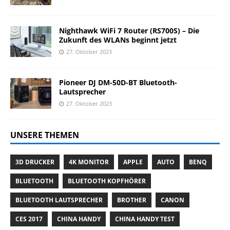
Nighthawk WiFi 7 Router (RS700S) – Die
Zukunft des WLANs beginnt jetzt
27. Oktober 2023
Pioneer DJ DM-50D-BT Bluetooth-
Lautsprecher
27. Oktober 2023
UNSERE THEMEN
3D DRUCKER
4K MONITOR
APPLE
AUTO
BENQ
BLUETOOTH
BLUETOOTH KOPFHÖRER
BLUETOOTH LAUTSPRECHER
BROTHER
CANON
CES 2017
CHINA HANDY
CHINA HANDY TEST