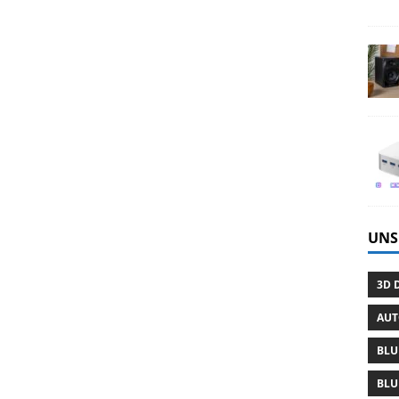
UNS
3D 
AU
BLU
BLU