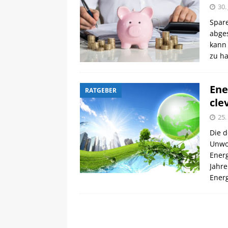
30.
Spare
abges
kann 
zu ha
Ene
RATGEBER
cle
25
Die d
Unwoh
Energ
Jahre
Energ