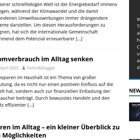
serer schnelllebigen Welt ist der Energiebedarf immens
iegen, während der Klimawandel und die damit
undenen Umweltauswirkungen immer drängendere
W
leme darstellen. Um diesen Herausforderungen zu
T
nen, hat sich die internationale Gemeinschaft
a
hmend dem Potenzial erneuerbarer
[…]
h
C
u
omverbrauch im Alltag senken
a
d
 April 2023
Technikblogger
sparen im Haushalt ist ein Thema von großer
tung, da es nicht nur einen positiven Einfluss auf die
NEW
t hat, sondern auch zur finanziellen Entlastung der
raucher beiträgt. Durch bewusstes Handeln und den
tz effizienter
[…]
ren im Alltag – ein kleiner Überblick zu
 Möglichkeiten