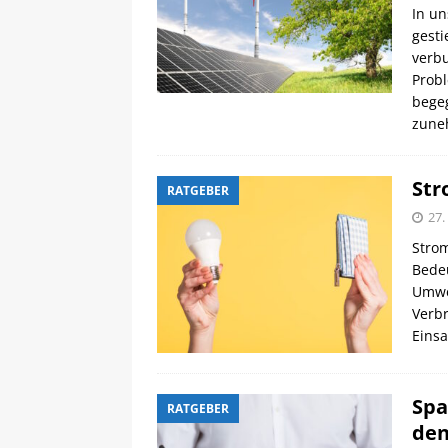
In un
gest
verb
Prob
begeg
zune
Str
RATGEBER
27.
Strom
Bedeu
Umwel
Verb
Einsa
Spa
RATGEBER
den