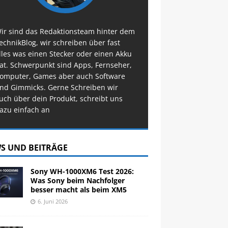
ir sind das Redaktionsteam hinter dem
echnikBlog, wir schreiben über fast
lles was einen Stecker oder einen Akku
at. Schwerpunkt sind Apps, Fernseher,
omputer, Games aber auch Software
nd Gimmicks. Gerne Schreiben wir
uch über dein Produkt, schreibt uns
azu einfach an
S UND BEITRÄGE
Sony WH-1000XM6 Test 2026:
Was Sony beim Nachfolger
besser macht als beim XM5
6. Juni 2026