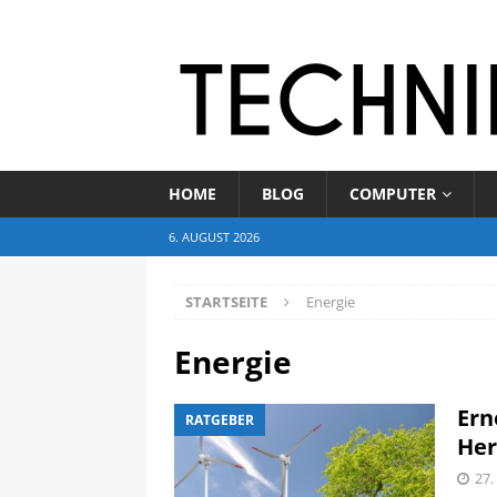
HOME
BLOG
COMPUTER
6. AUGUST 2026
STARTSEITE
Energie
Energie
Ern
RATGEBER
Her
27.