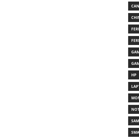
CA
CHI
FER
FER
GAM
GAM
HP
LAP
MON
NO
SA
SM