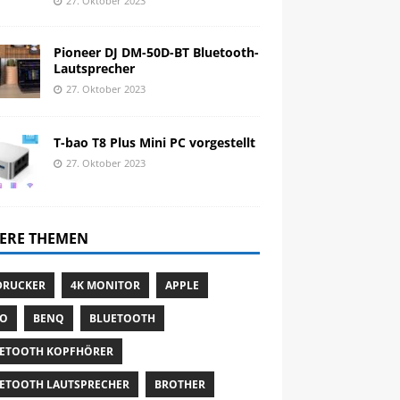
27. Oktober 2023
Pioneer DJ DM-50D-BT Bluetooth-
Lautsprecher
27. Oktober 2023
T-bao T8 Plus Mini PC vorgestellt
27. Oktober 2023
ERE THEMEN
DRUCKER
4K MONITOR
APPLE
TO
BENQ
BLUETOOTH
ETOOTH KOPFHÖRER
ETOOTH LAUTSPRECHER
BROTHER