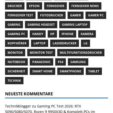
DRUCKER
EPSON
FERNSEHER
FERNSEHER NEWS
FERNSEHER TEST
FOTODRUCKER
GAMER
GAMER PC
GAMING
GAMING HEADSET
GAMING LAPTOP
GAMING PC
HANDY
HP
IPHONE
KAMERA
KOPFHÖRER
LAPTOP
LASERDRUCKER
LG
MONITOR
MONITOR TEST
MULTIFUNKTIONSDRUCKER
NOTEBOOK
PANASONIC
PS4
SAMSUNG
SICHERHEIT
SMART HOME
SMARTPHONE
TABLET
TECHNIK
NEUESTE KOMMENTARE
Technikblogger
zu
Gaming PC Test 2026: RTX
5090/5080/5070, Ryzen 9 9950X3D & Komplett-PCs im