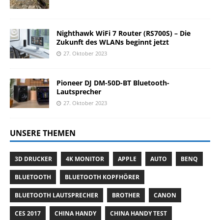
Nighthawk WiFi 7 Router (RS700S) – Die
Zukunft des WLANs beginnt jetzt
27. Oktober 2023
Pioneer DJ DM-50D-BT Bluetooth-
Lautsprecher
27. Oktober 2023
UNSERE THEMEN
3D DRUCKER
4K MONITOR
APPLE
AUTO
BENQ
BLUETOOTH
BLUETOOTH KOPFHÖRER
BLUETOOTH LAUTSPRECHER
BROTHER
CANON
CES 2017
CHINA HANDY
CHINA HANDY TEST