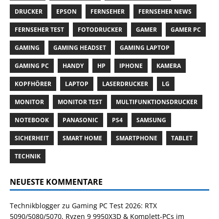
DRUCKER
EPSON
FERNSEHER
FERNSEHER NEWS
FERNSEHER TEST
FOTODRUCKER
GAMER
GAMER PC
GAMING
GAMING HEADSET
GAMING LAPTOP
GAMING PC
HANDY
HP
IPHONE
KAMERA
KOPFHÖRER
LAPTOP
LASERDRUCKER
LG
MONITOR
MONITOR TEST
MULTIFUNKTIONSDRUCKER
NOTEBOOK
PANASONIC
PS4
SAMSUNG
SICHERHEIT
SMART HOME
SMARTPHONE
TABLET
TECHNIK
NEUESTE KOMMENTARE
Technikblogger
zu
Gaming PC Test 2026: RTX
5090/5080/5070, Ryzen 9 9950X3D & Komplett-PCs im