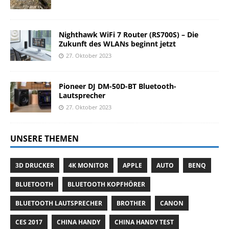
Nighthawk WiFi 7 Router (RS700S) – Die
Zukunft des WLANs beginnt jetzt
27. Oktober 2023
Pioneer DJ DM-50D-BT Bluetooth-
Lautsprecher
27. Oktober 2023
UNSERE THEMEN
3D DRUCKER
4K MONITOR
APPLE
AUTO
BENQ
BLUETOOTH
BLUETOOTH KOPFHÖRER
BLUETOOTH LAUTSPRECHER
BROTHER
CANON
CES 2017
CHINA HANDY
CHINA HANDY TEST