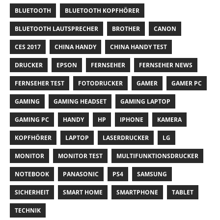
BLUETOOTH
BLUETOOTH KOPFHÖRER
BLUETOOTH LAUTSPRECHER
BROTHER
CANON
CES 2017
CHINA HANDY
CHINA HANDY TEST
DRUCKER
EPSON
FERNSEHER
FERNSEHER NEWS
FERNSEHER TEST
FOTODRUCKER
GAMER
GAMER PC
GAMING
GAMING HEADSET
GAMING LAPTOP
GAMING PC
HANDY
HP
IPHONE
KAMERA
KOPFHÖRER
LAPTOP
LASERDRUCKER
LG
MONITOR
MONITOR TEST
MULTIFUNKTIONSDRUCKER
NOTEBOOK
PANASONIC
PS4
SAMSUNG
SICHERHEIT
SMART HOME
SMARTPHONE
TABLET
TECHNIK