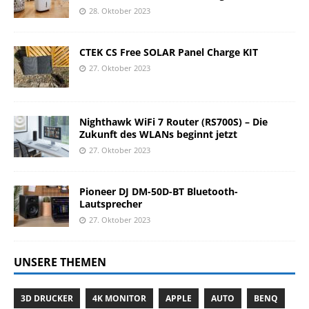
28. Oktober 2023
CTEK CS Free SOLAR Panel Charge KIT
27. Oktober 2023
Nighthawk WiFi 7 Router (RS700S) – Die
Zukunft des WLANs beginnt jetzt
27. Oktober 2023
Pioneer DJ DM-50D-BT Bluetooth-
Lautsprecher
27. Oktober 2023
UNSERE THEMEN
3D DRUCKER
4K MONITOR
APPLE
AUTO
BENQ