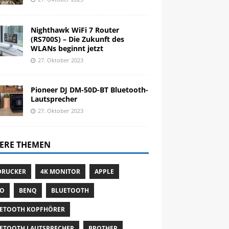
Nighthawk WiFi 7 Router
(RS700S) – Die Zukunft des
WLANs beginnt jetzt
27. Oktober 2023
Pioneer DJ DM-50D-BT Bluetooth-
Lautsprecher
27. Oktober 2023
ERE THEMEN
DRUCKER
4K MONITOR
APPLE
TO
BENQ
BLUETOOTH
ETOOTH KOPFHÖRER
ETOOTH LAUTSPRECHER
BROTHER