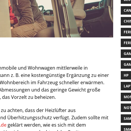
CA
CHI
FER
FER
GAM
GAM
hnmobile und Wohnwagen mittlerweile in
kann z. B. eine kostengünstige Ergänzung zu einer
HP
n Wohnbereich im Fahrzeug schneller erwärmen.
LAP
 Abmessungen und das geringe Gewicht große
t, das Vorzelt zu beheizen.
MON
NO
 zu achten, dass der Heizlüfter aus
und Überhitzungsschutz verfügt. Zudem sollte mit
SA
.de
geklärt werden, wie es sich mit dem
SM