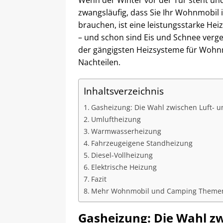
Wenn der Winter vor der Tür steht un
zwangsläufig, dass Sie Ihr Wohnmobil i
brauchen, ist eine leistungsstarke He
– und schon sind Eis und Schnee verg
der gängigsten Heizsysteme für Wohnm
Nachteilen.
Inhaltsverzeichnis
Gasheizung: Die Wahl zwischen Luft- 
Umluftheizung
Warmwasserheizung
Fahrzeugeigene Standheizung
Diesel-Vollheizung
Elektrische Heizung
Fazit
Mehr Wohnmobil und Camping Theme
Gasheizung: Die Wahl z