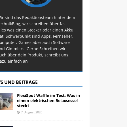
ir sind das Redaktionsteam hinter dem
echnikBlog, wir schreiben über fast
lles was einen Stecker oder einen Akku
at. Schwerpunkt sind Apps, Fernseher,
omputer, Games aber auch Software
nd Gimmicks. Gerne Schreiben wir
uch über dein Produkt, schreibt uns
azu einfach an
S UND BEITRÄGE
FlexiSpot Waffle im Test: Was in
einem elektrischen Relaxsessel
steckt
7. August 2026