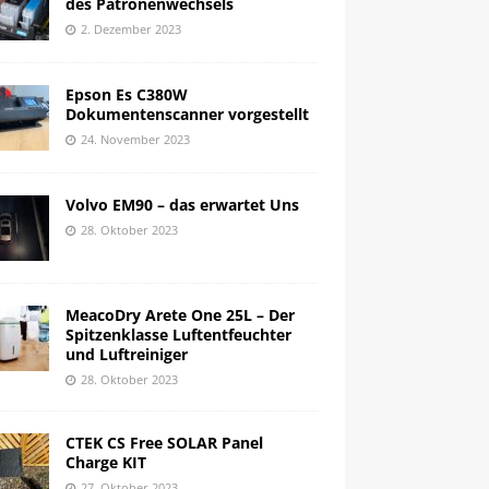
des Patronenwechsels
2. Dezember 2023
Epson Es C380W
Dokumentenscanner vorgestellt
24. November 2023
Volvo EM90 – das erwartet Uns
28. Oktober 2023
MeacoDry Arete One 25L – Der
Spitzenklasse Luftentfeuchter
und Luftreiniger
28. Oktober 2023
CTEK CS Free SOLAR Panel
Charge KIT
27. Oktober 2023