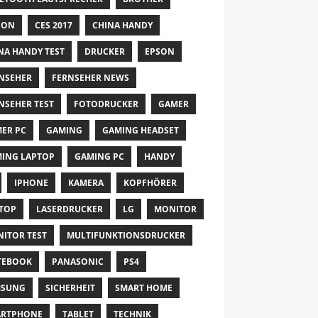
NON
CES 2017
CHINA HANDY
NA HANDY TEST
DRUCKER
EPSON
NSEHER
FERNSEHER NEWS
NSEHER TEST
FOTODRUCKER
GAMER
ER PC
GAMING
GAMING HEADSET
ING LAPTOP
GAMING PC
HANDY
IPHONE
KAMERA
KOPFHÖRER
TOP
LASERDRUCKER
LG
MONITOR
ITOR TEST
MULTIFUNKTIONSDRUCKER
TEBOOK
PANASONIC
PS4
MSUNG
SICHERHEIT
SMART HOME
ARTPHONE
TABLET
TECHNIK