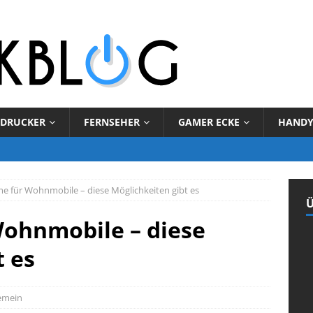
DRUCKER
FERNSEHER
GAMER ECKE
HAND
e für Wohnmobile – diese Möglichkeiten gibt es
Ü
Wohnmobile – diese
t es
emein