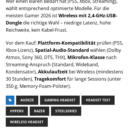
Wer einen klaren Bedarf hat (PS5, Xbox, Streaming),
wählt entsprechend optimierte Modelle. Für die
meisten Gamer 2026 ist
Wireless mit 2,4-GHz-USB-
Dongle
die richtige Wahl – niedrige Latenz, hohe
Reichweite, kein Kabel-Frust.
Vor dem Kauf:
Plattform-Kompatibilität
prüfen (PS5,
Xbox-Lizenz),
Spatial-Audio-Standard
wählen (Dolby
Atmos, Sony 360, DTS, THX),
Mikrofon-Klasse
nach
Streaming-Anspruch (Standard, Wideband,
Kondensator),
Akkulaufzeit
bei Wireless (mindestens
30 Stunden),
Tragekomfort
für lange Sessions (unter
350 g, Memory-Foam-Polster).
AUDEZE
GAMING HEADSET
HEADSET TEST
HYPERX
RAZER
STEELSERIES
WIRELESS HEADSET