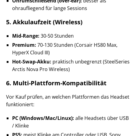
Ohrumschließend (over-ear):
besser als
ohraufliegend für lange Sessions
5. Akkulaufzeit (Wireless)
Mid-Range:
30-50 Stunden
Premium:
70-130 Stunden (Corsair HS80 Max,
HyperX Cloud III)
Hot-Swap-Akku:
praktisch unbegrenzt (SteelSeries
Arctis Nova Pro Wireless)
6. Multi-Plattform-Kompatibilität
Vor Kauf prüfen, an welchen Plattformen das Headset
funktioniert:
PC (Windows/Mac/Linux):
alle Headsets über USB
/ Klinke
PS5:
meist Klinke am Controller oder USB. Sony