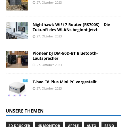
27. Oktober 2023
Nighthawk WiFi 7 Router (RS700S) – Die
Zukunft des WLANs beginnt jetzt
27. Oktober 2023
Pioneer DJ DM-50D-BT Bluetooth-
Lautsprecher
27. Oktober 2023
T-bao T8 Plus Mini PC vorgestellt
27. Oktober 2023
UNSERE THEMEN
3D DRUCKER
4K MONITOR
APPLE
AUTO
BENQ