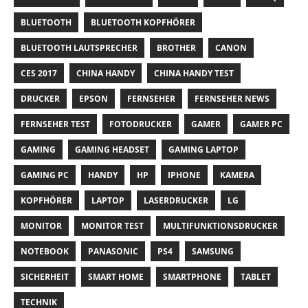
BLUETOOTH
BLUETOOTH KOPFHÖRER
BLUETOOTH LAUTSPRECHER
BROTHER
CANON
CES 2017
CHINA HANDY
CHINA HANDY TEST
DRUCKER
EPSON
FERNSEHER
FERNSEHER NEWS
FERNSEHER TEST
FOTODRUCKER
GAMER
GAMER PC
GAMING
GAMING HEADSET
GAMING LAPTOP
GAMING PC
HANDY
HP
IPHONE
KAMERA
KOPFHÖRER
LAPTOP
LASERDRUCKER
LG
MONITOR
MONITOR TEST
MULTIFUNKTIONSDRUCKER
NOTEBOOK
PANASONIC
PS4
SAMSUNG
SICHERHEIT
SMART HOME
SMARTPHONE
TABLET
TECHNIK