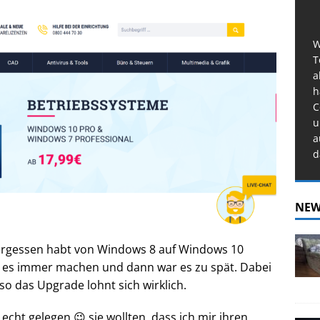
W
T
a
h
C
u
a
d
NEW
vergessen habt von Windows 8 auf Windows 10
te es immer machen und dann war es zu spät. Dabei
so das Upgrade lohnt sich wirklich.
echt gelegen 😉 sie wollten, dass ich mir ihren