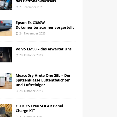
des Patronenwechsels
2. Dezember 2023
Epson Es C380W
Dokumentenscanner vorgestellt
24. November 2023
Volvo EM90 – das erwartet Uns
28. Oktober 2023
MeacoDry Arete One 25L – Der
Spitzenklasse Luftentfeuchter
und Luftreiniger
28. Oktober 2023
CTEK CS Free SOLAR Panel
Charge KIT
27. Oktober 2023