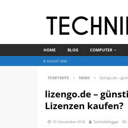
HOME
BLOG
COMPUTER
8. AUGUST 2026
STARTSEITE
NEWS
lizengo.de – güns
lizengo.de – günsti
Lizenzen kaufen?
15. November 2018
Technikblogger