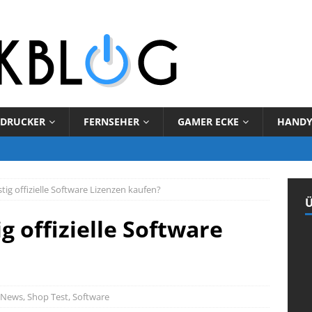
DRUCKER
FERNSEHER
GAMER ECKE
HAND
tig offizielle Software Lizenzen kaufen?
Ü
g offizielle Software
News
,
Shop Test
,
Software