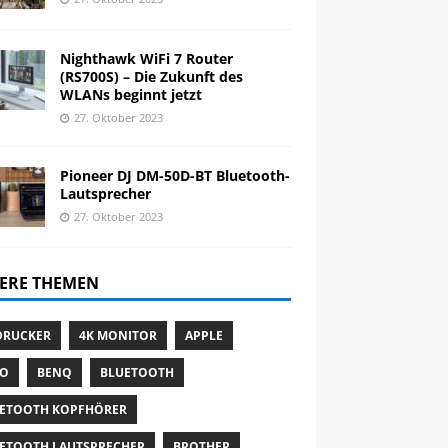
Nighthawk WiFi 7 Router
(RS700S) – Die Zukunft des
WLANs beginnt jetzt
27. Oktober 2023
Pioneer DJ DM-50D-BT Bluetooth-
Lautsprecher
27. Oktober 2023
ERE THEMEN
DRUCKER
4K MONITOR
APPLE
TO
BENQ
BLUETOOTH
ETOOTH KOPFHÖRER
ETOOTH LAUTSPRECHER
BROTHER