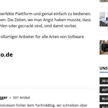
 perfekte Plattform und genial einfach zu bedienen.
en. Die Zeiten, wo man Angst haben musste, dass
len oder gecrackt sind, sind damit vorbei.
roßartiger Anbieter für alle Arten von Software
go.de
UNS
3D 
AU
gger
501 Artikel
BLU
tionsteam hinter dem TechnikBlog, wir schreiben über
BLU