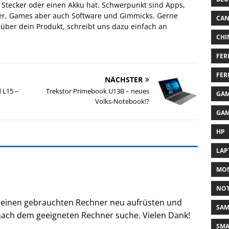
n Stecker oder einen Akku hat. Schwerpunkt sind Apps,
er, Games aber auch Software und Gimmicks. Gerne
CA
über dein Produkt, schreibt uns dazu einfach an
CHI
FER
FER
NÄCHSTER
 L15 –
Trekstor Primebook U13B – neues
GAM
Volks-Notebook!?
GAM
HP
LAP
MON
NO
e einen gebrauchten Rechner neu aufrüsten und
SA
 nach dem geeigneten Rechner suche. Vielen Dank!
SM