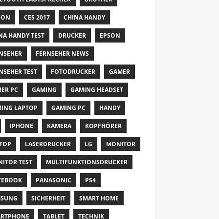
NON
CES 2017
CHINA HANDY
NA HANDY TEST
DRUCKER
EPSON
NSEHER
FERNSEHER NEWS
NSEHER TEST
FOTODRUCKER
GAMER
ER PC
GAMING
GAMING HEADSET
ING LAPTOP
GAMING PC
HANDY
IPHONE
KAMERA
KOPFHÖRER
TOP
LASERDRUCKER
LG
MONITOR
ITOR TEST
MULTIFUNKTIONSDRUCKER
TEBOOK
PANASONIC
PS4
MSUNG
SICHERHEIT
SMART HOME
ARTPHONE
TABLET
TECHNIK