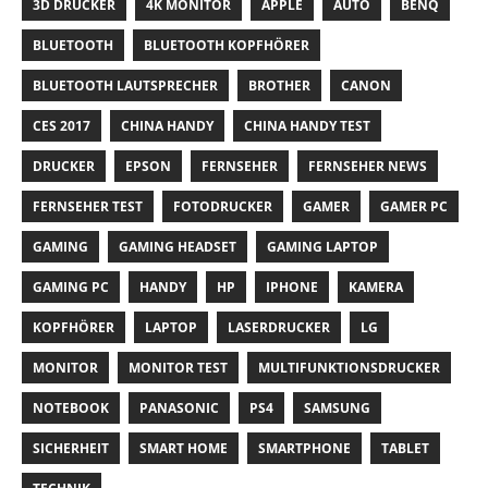
3D DRUCKER
4K MONITOR
APPLE
AUTO
BENQ
BLUETOOTH
BLUETOOTH KOPFHÖRER
BLUETOOTH LAUTSPRECHER
BROTHER
CANON
CES 2017
CHINA HANDY
CHINA HANDY TEST
DRUCKER
EPSON
FERNSEHER
FERNSEHER NEWS
FERNSEHER TEST
FOTODRUCKER
GAMER
GAMER PC
GAMING
GAMING HEADSET
GAMING LAPTOP
GAMING PC
HANDY
HP
IPHONE
KAMERA
KOPFHÖRER
LAPTOP
LASERDRUCKER
LG
MONITOR
MONITOR TEST
MULTIFUNKTIONSDRUCKER
NOTEBOOK
PANASONIC
PS4
SAMSUNG
SICHERHEIT
SMART HOME
SMARTPHONE
TABLET