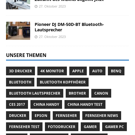
27. Oktober 2023
Pioneer DJ DM-50D-BT Bluetooth-
Lautsprecher
27. Oktober 2023
UNSERE THEMEN
3D DRUCKER
4K MONITOR
APPLE
AUTO
BENQ
BLUETOOTH
BLUETOOTH KOPFHÖRER
BLUETOOTH LAUTSPRECHER
BROTHER
CANON
CES 2017
CHINA HANDY
CHINA HANDY TEST
DRUCKER
EPSON
FERNSEHER
FERNSEHER NEWS
FERNSEHER TEST
FOTODRUCKER
GAMER
GAMER PC