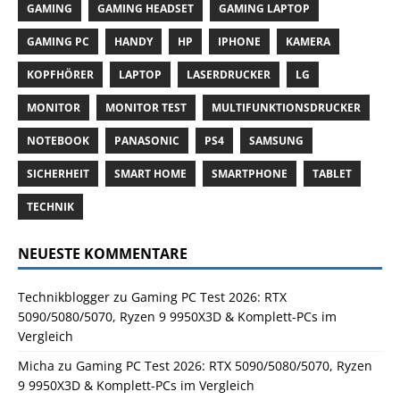
GAMING
GAMING HEADSET
GAMING LAPTOP
GAMING PC
HANDY
HP
IPHONE
KAMERA
KOPFHÖRER
LAPTOP
LASERDRUCKER
LG
MONITOR
MONITOR TEST
MULTIFUNKTIONSDRUCKER
NOTEBOOK
PANASONIC
PS4
SAMSUNG
SICHERHEIT
SMART HOME
SMARTPHONE
TABLET
TECHNIK
NEUESTE KOMMENTARE
Technikblogger
zu
Gaming PC Test 2026: RTX
5090/5080/5070, Ryzen 9 9950X3D & Komplett-PCs im
Vergleich
Micha
zu
Gaming PC Test 2026: RTX 5090/5080/5070, Ryzen
9 9950X3D & Komplett-PCs im Vergleich