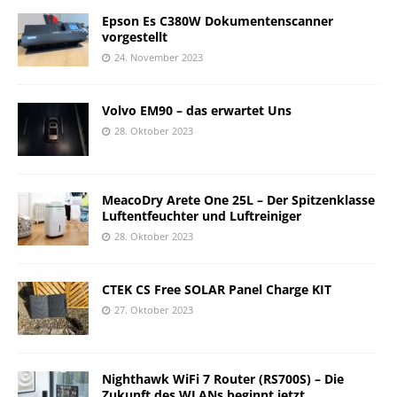
Epson Es C380W Dokumentenscanner
vorgestellt
24. November 2023
Volvo EM90 – das erwartet Uns
28. Oktober 2023
MeacoDry Arete One 25L – Der Spitzenklasse
Luftentfeuchter und Luftreiniger
28. Oktober 2023
CTEK CS Free SOLAR Panel Charge KIT
27. Oktober 2023
Nighthawk WiFi 7 Router (RS700S) – Die
Zukunft des WLANs beginnt jetzt