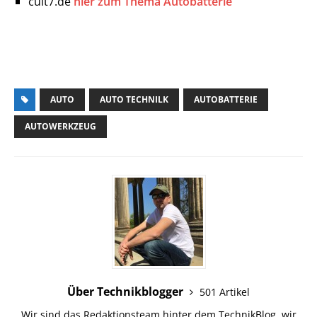
cult7.de
hier zum Thema Autobatterie
AUTO
AUTO TECHNILK
AUTOBATTERIE
AUTOWERKZEUG
Über Technikblogger
501 Artikel
Wir sind das Redaktionsteam hinter dem TechnikBlog, wir