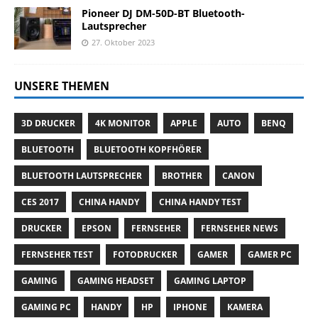
Pioneer DJ DM-50D-BT Bluetooth-
Lautsprecher
27. Oktober 2023
UNSERE THEMEN
3D DRUCKER
4K MONITOR
APPLE
AUTO
BENQ
BLUETOOTH
BLUETOOTH KOPFHÖRER
BLUETOOTH LAUTSPRECHER
BROTHER
CANON
CES 2017
CHINA HANDY
CHINA HANDY TEST
DRUCKER
EPSON
FERNSEHER
FERNSEHER NEWS
FERNSEHER TEST
FOTODRUCKER
GAMER
GAMER PC
GAMING
GAMING HEADSET
GAMING LAPTOP
GAMING PC
HANDY
HP
IPHONE
KAMERA