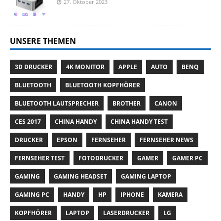
27. Oktober 2023
UNSERE THEMEN
3D DRUCKER
4K MONITOR
APPLE
AUTO
BENQ
BLUETOOTH
BLUETOOTH KOPFHÖRER
BLUETOOTH LAUTSPRECHER
BROTHER
CANON
CES 2017
CHINA HANDY
CHINA HANDY TEST
DRUCKER
EPSON
FERNSEHER
FERNSEHER NEWS
FERNSEHER TEST
FOTODRUCKER
GAMER
GAMER PC
GAMING
GAMING HEADSET
GAMING LAPTOP
GAMING PC
HANDY
HP
IPHONE
KAMERA
KOPFHÖRER
LAPTOP
LASERDRUCKER
LG