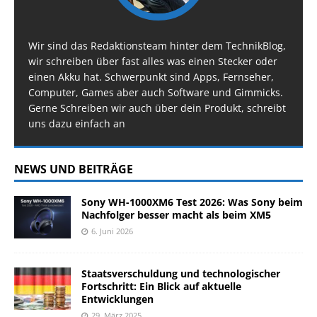
Wir sind das Redaktionsteam hinter dem TechnikBlog,
wir schreiben über fast alles was einen Stecker oder
einen Akku hat. Schwerpunkt sind Apps, Fernseher,
Computer, Games aber auch Software und Gimmicks.
Gerne Schreiben wir auch über dein Produkt, schreibt
uns dazu einfach an
NEWS UND BEITRÄGE
Sony WH-1000XM6 Test 2026: Was Sony beim
Nachfolger besser macht als beim XM5
6. Juni 2026
Staatsverschuldung und technologischer
Fortschritt: Ein Blick auf aktuelle
Entwicklungen
29. März 2025