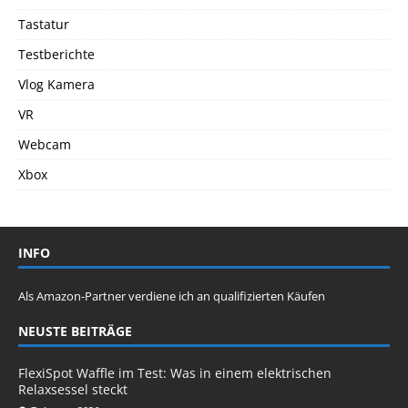
Tastatur
Testberichte
Vlog Kamera
VR
Webcam
Xbox
INFO
Als Amazon-Partner verdiene ich an qualifizierten Käufen
NEUSTE BEITRÄGE
FlexiSpot Waffle im Test: Was in einem elektrischen
Relaxsessel steckt