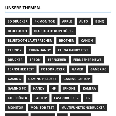
UNSERE THEMEN
3D DRUCKER
4K MONITOR
APPLE
AUTO
BENQ
BLUETOOTH
BLUETOOTH KOPFHÖRER
BLUETOOTH LAUTSPRECHER
BROTHER
CANON
CES 2017
CHINA HANDY
CHINA HANDY TEST
DRUCKER
EPSON
FERNSEHER
FERNSEHER NEWS
FERNSEHER TEST
FOTODRUCKER
GAMER
GAMER PC
GAMING
GAMING HEADSET
GAMING LAPTOP
GAMING PC
HANDY
HP
IPHONE
KAMERA
KOPFHÖRER
LAPTOP
LASERDRUCKER
LG
MONITOR
MONITOR TEST
MULTIFUNKTIONSDRUCKER