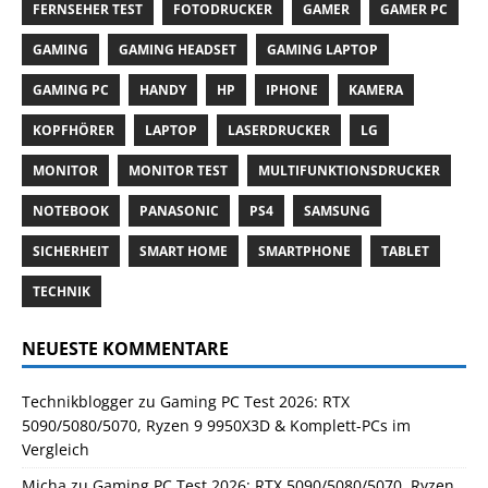
FERNSEHER TEST
FOTODRUCKER
GAMER
GAMER PC
GAMING
GAMING HEADSET
GAMING LAPTOP
GAMING PC
HANDY
HP
IPHONE
KAMERA
KOPFHÖRER
LAPTOP
LASERDRUCKER
LG
MONITOR
MONITOR TEST
MULTIFUNKTIONSDRUCKER
NOTEBOOK
PANASONIC
PS4
SAMSUNG
SICHERHEIT
SMART HOME
SMARTPHONE
TABLET
TECHNIK
NEUESTE KOMMENTARE
Technikblogger
zu
Gaming PC Test 2026: RTX
5090/5080/5070, Ryzen 9 9950X3D & Komplett-PCs im
Vergleich
Micha
zu
Gaming PC Test 2026: RTX 5090/5080/5070, Ryzen