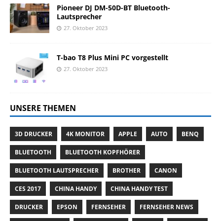
Pioneer DJ DM-50D-BT Bluetooth-
Lautsprecher
27. Oktober 2023
T-bao T8 Plus Mini PC vorgestellt
27. Oktober 2023
UNSERE THEMEN
3D DRUCKER
4K MONITOR
APPLE
AUTO
BENQ
BLUETOOTH
BLUETOOTH KOPFHÖRER
BLUETOOTH LAUTSPRECHER
BROTHER
CANON
CES 2017
CHINA HANDY
CHINA HANDY TEST
DRUCKER
EPSON
FERNSEHER
FERNSEHER NEWS