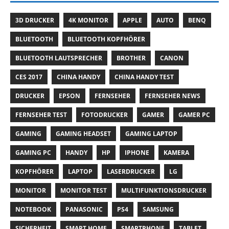
3D DRUCKER
4K MONITOR
APPLE
AUTO
BENQ
BLUETOOTH
BLUETOOTH KOPFHÖRER
BLUETOOTH LAUTSPRECHER
BROTHER
CANON
CES 2017
CHINA HANDY
CHINA HANDY TEST
DRUCKER
EPSON
FERNSEHER
FERNSEHER NEWS
FERNSEHER TEST
FOTODRUCKER
GAMER
GAMER PC
GAMING
GAMING HEADSET
GAMING LAPTOP
GAMING PC
HANDY
HP
IPHONE
KAMERA
KOPFHÖRER
LAPTOP
LASERDRUCKER
LG
MONITOR
MONITOR TEST
MULTIFUNKTIONSDRUCKER
NOTEBOOK
PANASONIC
PS4
SAMSUNG
SICHERHEIT
SMART HOME
SMARTPHONE
TABLET