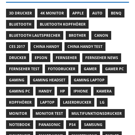
3D DRUCKER
4K MONITOR
APPLE
AUTO
BENQ
BLUETOOTH
BLUETOOTH KOPFHÖRER
BLUETOOTH LAUTSPRECHER
BROTHER
CANON
CES 2017
CHINA HANDY
CHINA HANDY TEST
DRUCKER
EPSON
FERNSEHER
FERNSEHER NEWS
FERNSEHER TEST
FOTODRUCKER
GAMER
GAMER PC
GAMING
GAMING HEADSET
GAMING LAPTOP
GAMING PC
HANDY
HP
IPHONE
KAMERA
KOPFHÖRER
LAPTOP
LASERDRUCKER
LG
MONITOR
MONITOR TEST
MULTIFUNKTIONSDRUCKER
NOTEBOOK
PANASONIC
PS4
SAMSUNG