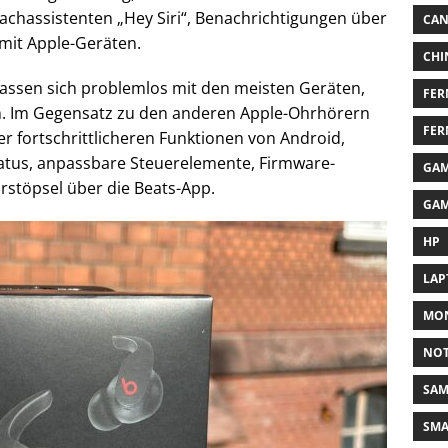
rachassistenten „Hey Siri“, Benachrichtigungen über
CA
mit Apple-Geräten.
CHI
lassen sich problemlos mit den meisten Geräten,
FER
n. Im Gegensatz zu den anderen Apple-Ohrhörern
FER
der fortschrittlicheren Funktionen von Android,
status, anpassbare Steuerelemente, Firmware-
GAM
stöpsel über die Beats-App.
GAM
HP
LAP
MON
NO
SA
SM