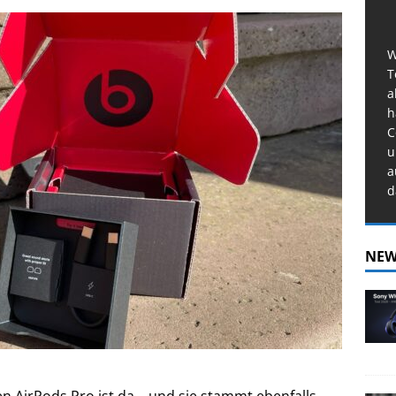
W
T
a
h
C
u
a
d
NEW