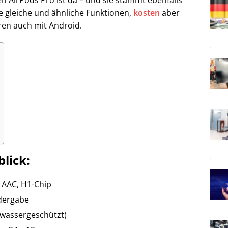
en AirPods Pro ist da – und sie stammt ebenfalls
le gleiche und ähnliche Funktionen,
kosten
aber
ren auch mit Android.
lick:
, AAC, H1-Chip
edergabe
zwassergeschützt)