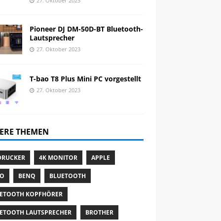
27. Oktober 2023
Pioneer DJ DM-50D-BT Bluetooth-
Lautsprecher
27. Oktober 2023
T-bao T8 Plus Mini PC vorgestellt
27. Oktober 2023
ERE THEMEN
DRUCKER
4K MONITOR
APPLE
TO
BENQ
BLUETOOTH
ETOOTH KOPFHÖRER
ETOOTH LAUTSPRECHER
BROTHER