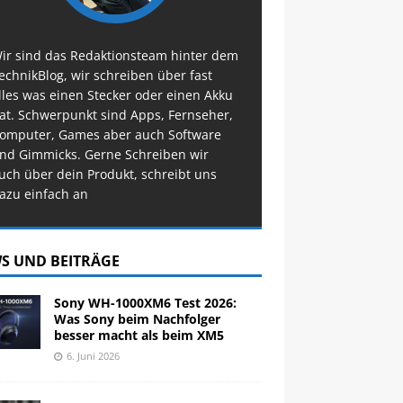
ir sind das Redaktionsteam hinter dem
echnikBlog, wir schreiben über fast
lles was einen Stecker oder einen Akku
at. Schwerpunkt sind Apps, Fernseher,
omputer, Games aber auch Software
nd Gimmicks. Gerne Schreiben wir
uch über dein Produkt, schreibt uns
azu einfach an
S UND BEITRÄGE
Sony WH-1000XM6 Test 2026:
Was Sony beim Nachfolger
besser macht als beim XM5
6. Juni 2026