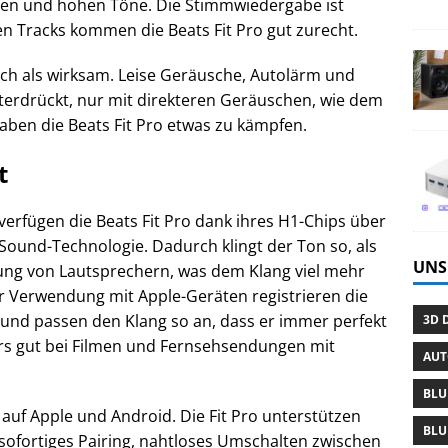
tten und hohen Töne. Die Stimmwiedergabe ist
n Tracks kommen die Beats Fit Pro gut zurecht.
ch als wirksam. Leise Geräusche, Autolärm und
erdrückt, nur mit direkteren Geräuschen, wie dem
haben die Beats Fit Pro etwas zu kämpfen.
t
erfügen die Beats Fit Pro dank ihres H1-Chips über
 Sound-Technologie. Dadurch klingt der Ton so, als
UNS
ng von Lautsprechern, was dem Klang viel mehr
r Verwendung mit Apple-Geräten registrieren die
nd passen den Klang so an, dass er immer perfekt
3D 
ders gut bei Filmen und Fernsehsendungen mit
AU
BLU
 auf Apple und Android. Die Fit Pro unterstützen
BLU
 sofortiges Pairing, nahtloses Umschalten zwischen