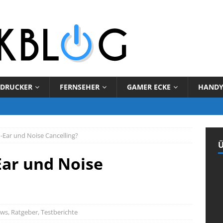
DRUCKER
FERNSEHER
GAMER ECKE
HAND
n-Ear und Noise Cancelling?
Ü
-Ear und Noise
ws
,
Ratgeber
,
Testberichte