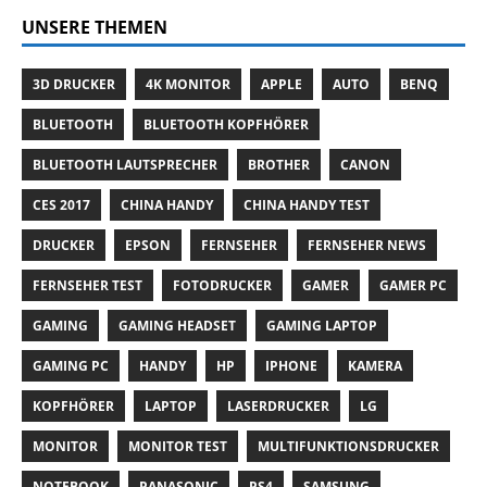
UNSERE THEMEN
3D DRUCKER
4K MONITOR
APPLE
AUTO
BENQ
BLUETOOTH
BLUETOOTH KOPFHÖRER
BLUETOOTH LAUTSPRECHER
BROTHER
CANON
CES 2017
CHINA HANDY
CHINA HANDY TEST
DRUCKER
EPSON
FERNSEHER
FERNSEHER NEWS
FERNSEHER TEST
FOTODRUCKER
GAMER
GAMER PC
GAMING
GAMING HEADSET
GAMING LAPTOP
GAMING PC
HANDY
HP
IPHONE
KAMERA
KOPFHÖRER
LAPTOP
LASERDRUCKER
LG
MONITOR
MONITOR TEST
MULTIFUNKTIONSDRUCKER
NOTEBOOK
PANASONIC
PS4
SAMSUNG