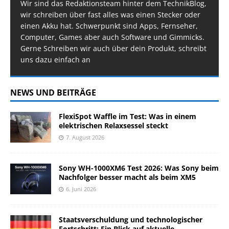
Wir sind das Redaktionsteam hinter dem TechnikBlog,
wir schreiben über fast alles was einen Stecker oder
einen Akku hat. Schwerpunkt sind Apps, Fernseher,
Computer, Games aber auch Software und Gimmicks.
Gerne Schreiben wir auch über dein Produkt, schreibt
uns dazu einfach an
NEWS UND BEITRÄGE
FlexiSpot Waffle im Test: Was in einem
elektrischen Relaxsessel steckt
7. August 2026
Sony WH-1000XM6 Test 2026: Was Sony beim
Nachfolger besser macht als beim XM5
6. Juni 2026
Staatsverschuldung und technologischer
Fortschritt: Ein Blick auf aktuelle