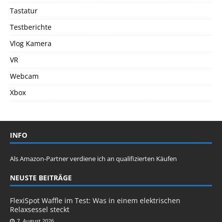
Tastatur
Testberichte
Vlog Kamera
VR
Webcam
Xbox
INFO
Als Amazon-Partner verdiene ich an qualifizierten Käufen
NEUSTE BEITRÄGE
FlexiSpot Waffle im Test: Was in einem elektrischen
Relaxsessel steckt
7. August 2026