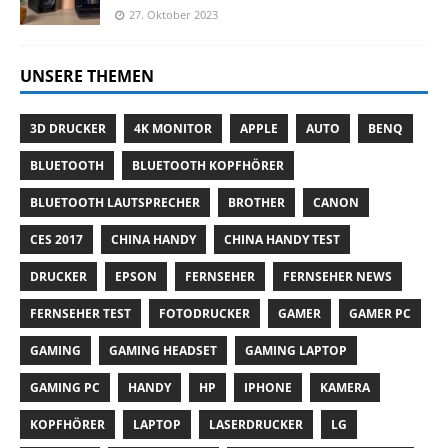
27. Oktober 2023
UNSERE THEMEN
3D DRUCKER
4K MONITOR
APPLE
AUTO
BENQ
BLUETOOTH
BLUETOOTH KOPFHÖRER
BLUETOOTH LAUTSPRECHER
BROTHER
CANON
CES 2017
CHINA HANDY
CHINA HANDY TEST
DRUCKER
EPSON
FERNSEHER
FERNSEHER NEWS
FERNSEHER TEST
FOTODRUCKER
GAMER
GAMER PC
GAMING
GAMING HEADSET
GAMING LAPTOP
GAMING PC
HANDY
HP
IPHONE
KAMERA
KOPFHÖRER
LAPTOP
LASERDRUCKER
LG