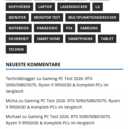
KOPFHÖRER
LAPTOP
LASERDRUCKER
LG
MONITOR
MONITOR TEST
MULTIFUNKTIONSDRUCKER
NOTEBOOK
PANASONIC
PS4
SAMSUNG
SICHERHEIT
SMART HOME
SMARTPHONE
TABLET
TECHNIK
NEUESTE KOMMENTARE
Technikblogger
zu
Gaming PC Test 2026: RTX
5090/5080/5070, Ryzen 9 9950X3D & Komplett-PCs im
Vergleich
Micha
zu
Gaming PC Test 2026: RTX 5090/5080/5070, Ryzen
9 9950X3D & Komplett-PCs im Vergleich
Michael
zu
Gaming PC Test 2026: RTX 5090/5080/5070,
Ryzen 9 9950X3D & Komplett-PCs im Vergleich