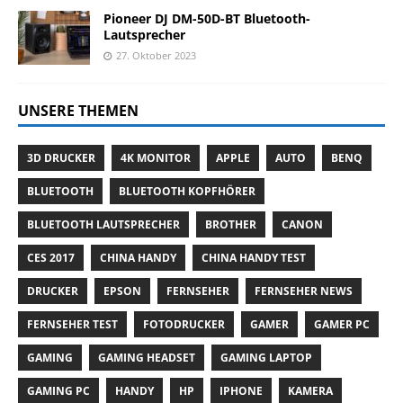
Pioneer DJ DM-50D-BT Bluetooth-
Lautsprecher
27. Oktober 2023
UNSERE THEMEN
3D DRUCKER
4K MONITOR
APPLE
AUTO
BENQ
BLUETOOTH
BLUETOOTH KOPFHÖRER
BLUETOOTH LAUTSPRECHER
BROTHER
CANON
CES 2017
CHINA HANDY
CHINA HANDY TEST
DRUCKER
EPSON
FERNSEHER
FERNSEHER NEWS
FERNSEHER TEST
FOTODRUCKER
GAMER
GAMER PC
GAMING
GAMING HEADSET
GAMING LAPTOP
GAMING PC
HANDY
HP
IPHONE
KAMERA