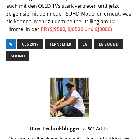
auch mit den OLED TVs stark vertreten und jetzt
zeigen sie mit den neuen SUHD Modellen erneut, was
sie können. Mehr zu dem neune Drilling am
TV
Himmel in der
PR (SJ9500, SJ8500 und SJ8000)
CES 2017
FERNSEHER
LG
LG SOUND
SOUND
Über Technikblogger
501 Artikel
Wir sind das Redaktionsteam hinter dem TechnikBlog, wir