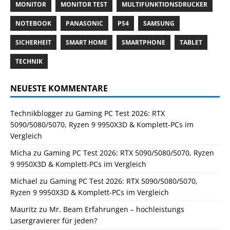
MONITOR
MONITOR TEST
MULTIFUNKTIONSDRUCKER
NOTEBOOK
PANASONIC
PS4
SAMSUNG
SICHERHEIT
SMART HOME
SMARTPHONE
TABLET
TECHNIK
NEUESTE KOMMENTARE
Technikblogger
zu
Gaming PC Test 2026: RTX
5090/5080/5070, Ryzen 9 9950X3D & Komplett-PCs im
Vergleich
Micha
zu
Gaming PC Test 2026: RTX 5090/5080/5070, Ryzen
9 9950X3D & Komplett-PCs im Vergleich
Michael
zu
Gaming PC Test 2026: RTX 5090/5080/5070,
Ryzen 9 9950X3D & Komplett-PCs im Vergleich
Mauritz
zu
Mr. Beam Erfahrungen – hochleistungs
Lasergravierer für jeden?