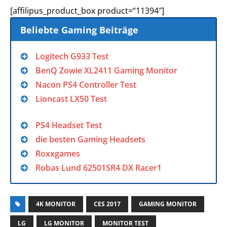
[affilipus_product_box product=“11394″]
Beliebte Gaming Beiträge
Logitech G933 Test
BenQ Zowie XL2411 Gaming Monitor
Nacon PS4 Controller Test
Lioncast LX50 Test
PS4 Headset Test
die besten Gaming Headsets
Roxxgames
Robas Lund 62501SR4 DX Racer1
4K MONITOR
CES 2017
GAMING MONITOR
LG
LG MONITOR
MONITOR TEST