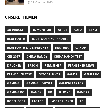
27. Oktober 2023
UNSERE THEMEN
3D DRUCKER
4K MONITOR
APPLE
AUTO
BENQ
BLUETOOTH
BLUETOOTH KOPFHÖRER
BLUETOOTH LAUTSPRECHER
BROTHER
CANON
CES 2017
CHINA HANDY
CHINA HANDY TEST
DRUCKER
EPSON
FERNSEHER
FERNSEHER NEWS
FERNSEHER TEST
FOTODRUCKER
GAMER
GAMER PC
GAMING
GAMING HEADSET
GAMING LAPTOP
GAMING PC
HANDY
HP
IPHONE
KAMERA
KOPFHÖRER
LAPTOP
LASERDRUCKER
LG