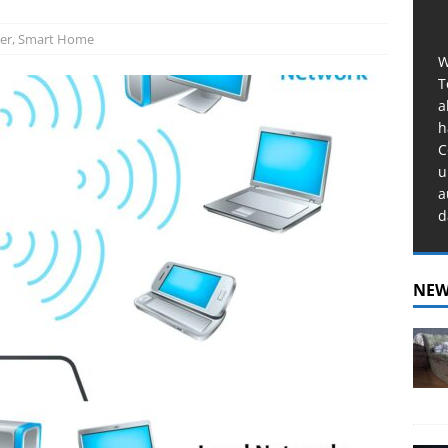
er
,
Smart Home
W
T
a
h
C
u
a
d
NEW