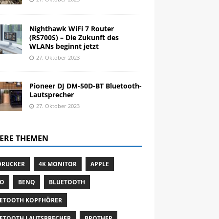
Nighthawk WiFi 7 Router
(RS700S) – Die Zukunft des
WLANs beginnt jetzt
27. Oktober 2023
Pioneer DJ DM-50D-BT Bluetooth-
Lautsprecher
27. Oktober 2023
ERE THEMEN
DRUCKER
4K MONITOR
APPLE
TO
BENQ
BLUETOOTH
ETOOTH KOPFHÖRER
ETOOTH LAUTSPRECHER
BROTHER