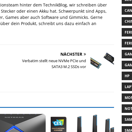
tionsteam hinter dem TechnikBlog, wir schreiben über
CA
n Stecker oder einen Akku hat. Schwerpunkt sind Apps,
er, Games aber auch Software und Gimmicks. Gerne
CHI
über dein Produkt, schreibt uns dazu einfach an
FER
FER
NÄCHSTER
GAM
Verbatim stellt neue NVMe PCIe und
GAM
SATA3 M.2 SSDs vor
HP
LAP
MON
NO
SA
SM