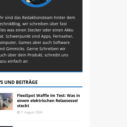
ir sind das Redaktionsteam hinter dem
echnikBlog, wir schreiben über fast
lles was einen Stecker oder einen Akku
at. Schwerpunkt sind Apps, Fernseher,
omputer, Games aber auch Software
nd Gimmicks. Gerne Schreiben wir
uch über dein Produkt, schreibt uns
azu einfach an
S UND BEITRÄGE
FlexiSpot Waffle im Test: Was in
einem elektrischen Relaxsessel
steckt
7. August 2026