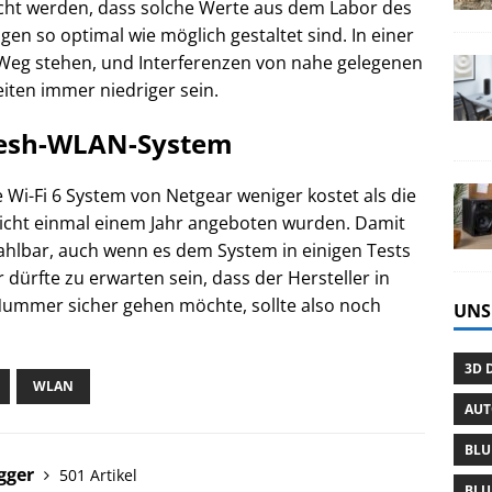
t werden, dass solche Werte aus dem Labor des
en so optimal wie möglich gestaltet sind. In einer
Weg stehen, und Interferenzen von nahe gelegenen
ten immer niedriger sein.
 Mesh-WLAN-System
e Wi-Fi 6 System von Netgear weniger kostet als die
nicht einmal einem Jahr angeboten wurden. Damit
hlbar, auch wenn es dem System in einigen Tests
 dürfte zu erwarten sein, dass der Hersteller in
Nummer sicher gehen möchte, sollte also noch
UNS
3D 
WLAN
AU
BLU
gger
501 Artikel
BLU