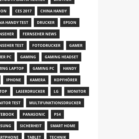
NON
CES 2017
CHINA HANDY
NA HANDY TEST
DRUCKER
EPSON
NSEHER
FERNSEHER NEWS
NSEHER TEST
FOTODRUCKER
GAMER
ER PC
GAMING
GAMING HEADSET
ING LAPTOP
GAMING PC
HANDY
IPHONE
KAMERA
KOPFHÖRER
TOP
LASERDRUCKER
LG
MONITOR
ITOR TEST
MULTIFUNKTIONSDRUCKER
TEBOOK
PANASONIC
PS4
MSUNG
SICHERHEIT
SMART HOME
ARTPHONE
TABLET
TECHNIK