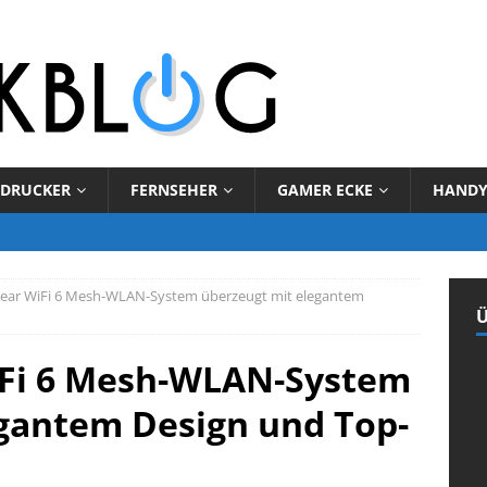
DRUCKER
FERNSEHER
GAMER ECKE
HAND
ear WiFi 6 Mesh-WLAN-System überzeugt mit elegantem
Ü
Fi 6 Mesh-WLAN-System
gantem Design und Top-