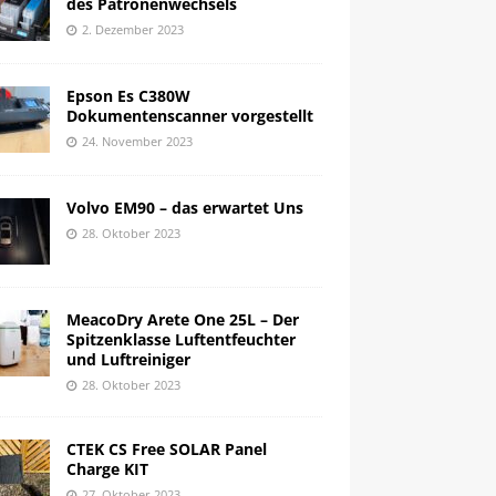
des Patronenwechsels
2. Dezember 2023
Epson Es C380W
Dokumentenscanner vorgestellt
24. November 2023
Volvo EM90 – das erwartet Uns
28. Oktober 2023
MeacoDry Arete One 25L – Der
Spitzenklasse Luftentfeuchter
und Luftreiniger
28. Oktober 2023
CTEK CS Free SOLAR Panel
Charge KIT
27. Oktober 2023