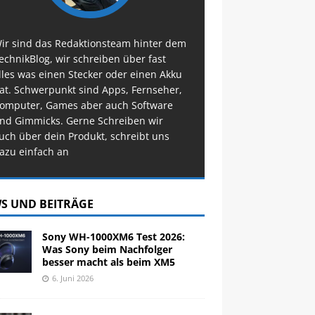
ir sind das Redaktionsteam hinter dem
echnikBlog, wir schreiben über fast
lles was einen Stecker oder einen Akku
at. Schwerpunkt sind Apps, Fernseher,
omputer, Games aber auch Software
nd Gimmicks. Gerne Schreiben wir
uch über dein Produkt, schreibt uns
azu einfach an
S UND BEITRÄGE
Sony WH-1000XM6 Test 2026:
Was Sony beim Nachfolger
besser macht als beim XM5
6. Juni 2026