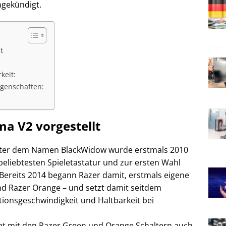
ngekündigt.
t
keit:
genschaften:
a V2 vorgestellt
nter dem Namen BlackWidow wurde erstmals 2010
 beliebtesten Spieletastatur und zur ersten Wahl
Bereits 2014 begann Razer damit, erstmals eigene
nd Razer Orange – und setzt damit seitdem
ionsgeschwindigkeit und Haltbarkeit bei
et mit den Razer Green und Orange Schaltern auch