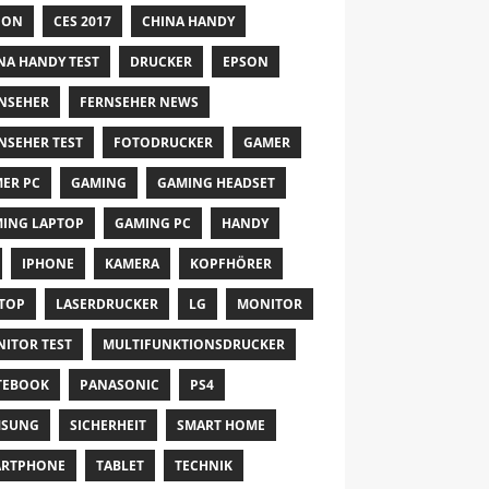
NON
CES 2017
CHINA HANDY
NA HANDY TEST
DRUCKER
EPSON
NSEHER
FERNSEHER NEWS
NSEHER TEST
FOTODRUCKER
GAMER
ER PC
GAMING
GAMING HEADSET
ING LAPTOP
GAMING PC
HANDY
IPHONE
KAMERA
KOPFHÖRER
TOP
LASERDRUCKER
LG
MONITOR
ITOR TEST
MULTIFUNKTIONSDRUCKER
TEBOOK
PANASONIC
PS4
MSUNG
SICHERHEIT
SMART HOME
ARTPHONE
TABLET
TECHNIK