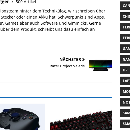
gger
500 Artikel
CA
tionsteam hinter dem TechnikBlog, wir schreiben über
CHI
n Stecker oder einen Akku hat. Schwerpunkt sind Apps,
er, Games aber auch Software und Gimmicks. Gerne
FER
über dein Produkt, schreibt uns dazu einfach an
FER
GAM
NÄCHSTER
GAM
Razer Project Valerie
HP
LAP
MON
NO
SA
SM