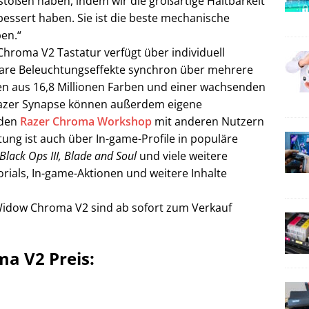
toßen haben, indem wir die großartige Haltbarkeit
essert haben. Sie ist die beste mechanische
ben.“
hroma V2 Tastatur verfügt über individuell
rbare Beleuchtungseffekte synchron über mehrere
n aus 16,8 Millionen Farben und einer wachsenden
 Razer Synapse können außerdem eigene
 den
Razer Chroma Workshop
mit anderen Nutzern
ung ist auch über In-game-Profile in populäre
Black Ops III, Blade and Soul
und viele weitere
torials, In-game-Aktionen und weitere Inhalte
Widow Chroma V2 sind ab sofort zum Verkauf
a V2 Preis: