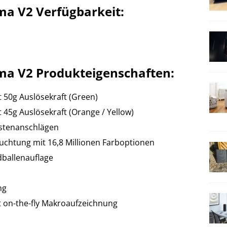
a V2 Verfügbarkeit:
ma V2 Produkteigenschaften:
 50g Auslösekraft (Green)
45g Auslösekraft (Orange / Yellow)
astenanschlägen
chtung mit 16,8 Millionen Farboptionen
ballenauflage
ng
 on-the-fly Makroaufzeichnung