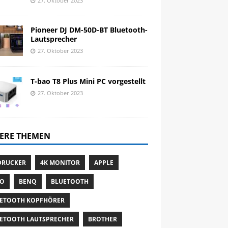
27. Oktober 2023
Pioneer DJ DM-50D-BT Bluetooth-
Lautsprecher
27. Oktober 2023
T-bao T8 Plus Mini PC vorgestellt
27. Oktober 2023
ERE THEMEN
DRUCKER
4K MONITOR
APPLE
TO
BENQ
BLUETOOTH
ETOOTH KOPFHÖRER
ETOOTH LAUTSPRECHER
BROTHER