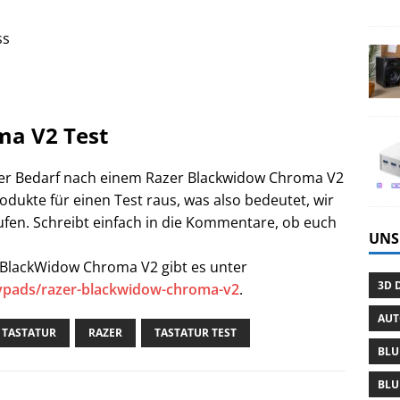
ss
ma V2 Test
h der Bedarf nach einem Razer Blackwidow Chroma V2
Produkte für einen Test raus, was also bedeutet, wir
fen. Schreibt einfach in die Kommentare, ob euch
UNS
 BlackWidow Chroma V2 gibt es unter
3D 
ypads/razer-blackwidow-chroma-v2
.
AU
 TASTATUR
RAZER
TASTATUR TEST
BLU
BLU