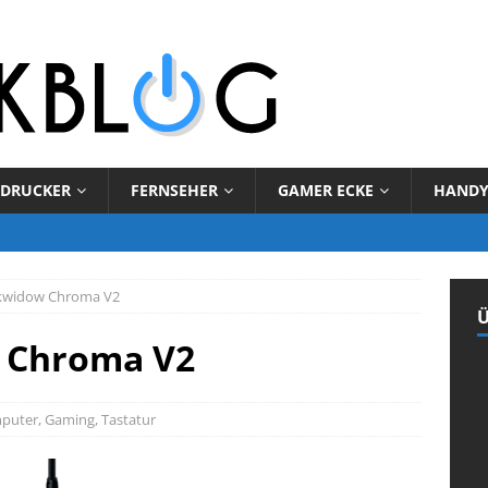
DRUCKER
FERNSEHER
GAMER ECKE
HAND
ckwidow Chroma V2
Ü
 Chroma V2
puter
,
Gaming
,
Tastatur