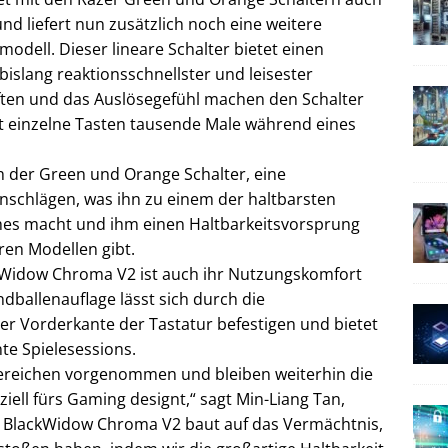
und liefert nun zusätzlich noch eine weitere
modell. Dieser lineare Schalter bietet einen
islang reaktionsschnellster und leisester
ften und das Auslösegefühl machen den Schalter
oft einzelne Tasten tausende Male während eines
ch der Green und Orange Schalter, eine
nschlägen, was ihn zu einem der haltbarsten
hes macht und ihm einen Haltbarkeitsvorsprung
en Modellen gibt.
kWidow Chroma V2 ist auch ihr Nutzungskomfort
dballenauflage lässt sich durch die
r Vorderkante der Tastatur befestigen und bietet
te Spielesessions.
Bereichen vorgenommen und bleiben weiterhin die
ziell fürs Gaming designt,“ sagt Min-Liang Tan,
r BlackWidow Chroma V2 baut auf das Vermächtnis,