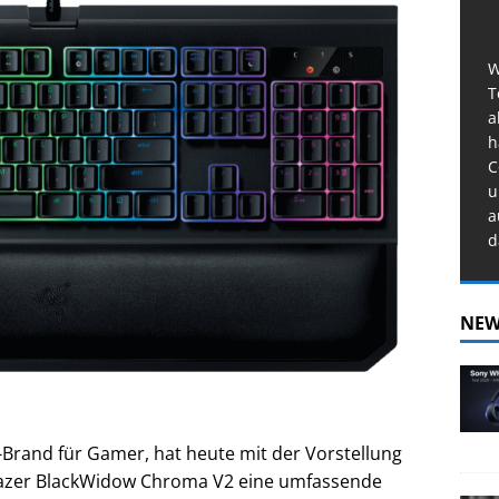
W
T
a
h
C
u
a
d
NEW
e-Brand für Gamer, hat heute mit der Vorstellung
azer BlackWidow Chroma V2 eine umfassende