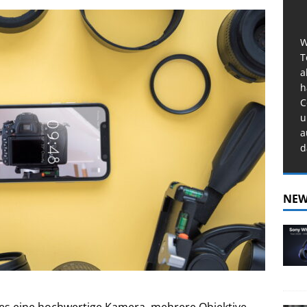
W
T
a
h
C
u
a
d
NEW