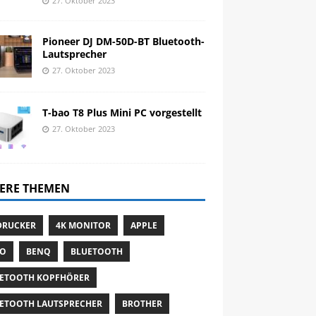
27. Oktober 2023
Pioneer DJ DM-50D-BT Bluetooth-
Lautsprecher
27. Oktober 2023
T-bao T8 Plus Mini PC vorgestellt
27. Oktober 2023
ERE THEMEN
DRUCKER
4K MONITOR
APPLE
TO
BENQ
BLUETOOTH
ETOOTH KOPFHÖRER
ETOOTH LAUTSPRECHER
BROTHER