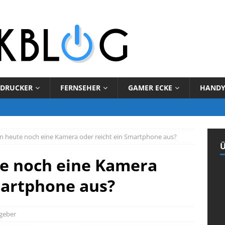
DRUCKER
FERNSEHER
GAMER ECKE
HAND
n heute noch eine Kamera oder reicht ein Smartphone aus?
Ü
e noch eine Kamera
martphone aus?
geber