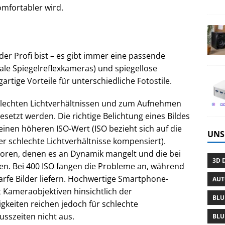
omfortabler wird.
er Profi bist – es gibt immer eine passende
ale Spiegelreflexkameras) und spiegellose
rtige Vorteile für unterschiedliche Fotostile.
hlechten Lichtverhältnissen und zum Aufnehmen
setzt werden. Die richtige Belichtung eines Bildes
inen höheren ISO-Wert (ISO bezieht sich auf die
UNS
r schlechte Lichtverhältnisse kompensiert).
soren, denen es an Dynamik mangelt und die bei
3D 
n. Bei 400 ISO fangen die Probleme an, während
arfe Bilder liefern. Hochwertige Smartphone-
AU
t Kameraobjektiven hinsichtlich der
BLU
igkeiten reichen jedoch für schlechte
usszeiten nicht aus.
BLU