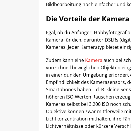
Bildbearbeitung noch einfacher und k
Die Vorteile der Kamera
Egal, ob du Anfänger, Hobbyfotograf od
Kamera für dich, darunter DSLRs (digit
Kameras. Jeder Kameratyp bietet einziga
Zudem kann eine
Kamera
auch bei sc
von schnell beweglichen Objekten einge
in einer dunklen Umgebung erfordert e
Empfindlichkeit des Kamerasensors, de
Smartphones haben i. d. R. kleine Sen
höheren ISO-Werten Rauschen erzeuge
Kameras selbst bei 3.200 ISO noch sch
Objektive können zwar mittlerweile mi
Lichtkonzentration mithalten, ihre Fäh
Lichtverhältnisse oder kürzere Verschl