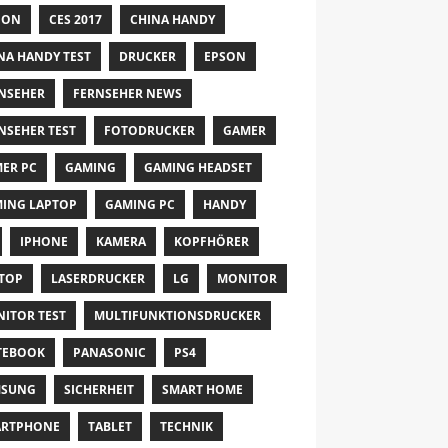
NON
CES 2017
CHINA HANDY
NA HANDY TEST
DRUCKER
EPSON
NSEHER
FERNSEHER NEWS
NSEHER TEST
FOTODRUCKER
GAMER
ER PC
GAMING
GAMING HEADSET
ING LAPTOP
GAMING PC
HANDY
IPHONE
KAMERA
KOPFHÖRER
TOP
LASERDRUCKER
LG
MONITOR
ITOR TEST
MULTIFUNKTIONSDRUCKER
TEBOOK
PANASONIC
PS4
MSUNG
SICHERHEIT
SMART HOME
ARTPHONE
TABLET
TECHNIK