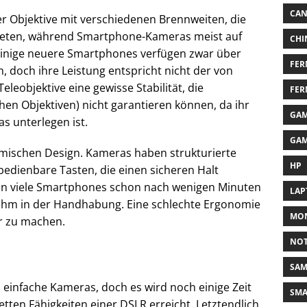
CA
 Objektive mit verschiedenen Brennweiten, die
 bieten, während Smartphone-Kameras meist auf
CHI
 Einige neuere Smartphones verfügen zwar über
FER
, doch ihre Leistung entspricht nicht der von
eobjektive eine gewisse Stabilität, die
FER
hen Objektiven) nicht garantieren können, da ihr
GAM
s unterlegen ist.
GAM
omischen Design. Kameras haben strukturierte
HP
edienbare Tasten, die einen sicheren Halt
en viele Smartphones schon nach wenigen Minuten
LAP
hm in der Handhabung. Eine schlechte Ergonomie
MON
er zu machen.
NO
SA
einfache Kameras, doch es wird noch einige Zeit
SM
tten Fähigkeiten einer DSLR erreicht. Letztendlich