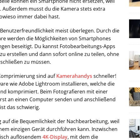
delle können ein Smartphone nicht ersetzen, weil
d. Außerdem musst du die Kamera stets extra
owieso immer dabei hast.
enutzerfreundlichkeit meist überlegen. Durch die
are werden die Möglichkeiten von Smartphones
ngen beseitigt. Du kannst Fotobearbeitungs-Apps
zu erstellen und dann sofort online zu teilen, ohne
nschließen zu müssen.
 Komprimierung sind auf
Kamerahandys
schneller!
re wie Adobe Lightroom installieren, welche die
nd komprimiert. Beim Fotografieren mit einer
erst an einen Computer senden und anschließend
st das schwierig.
 auf die Bequemlichkeit der Nachbearbeitung, weil
inem einzigen Gerät durchführen kann. Inzwischen
tisch auflösendem
4K-Display
, mit dem die