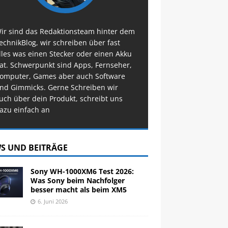
ir sind das Redaktionsteam hinter dem
echnikBlog, wir schreiben über fast
lles was einen Stecker oder einen Akku
at. Schwerpunkt sind Apps, Fernseher,
omputer, Games aber auch Software
nd Gimmicks. Gerne Schreiben wir
uch über dein Produkt, schreibt uns
azu einfach an
S UND BEITRÄGE
Sony WH-1000XM6 Test 2026:
Was Sony beim Nachfolger
besser macht als beim XM5
6. Juni 2026