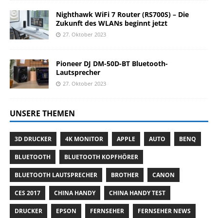
Nighthawk WiFi 7 Router (RS700S) – Die
Zukunft des WLANs beginnt jetzt
27. Oktober 2023
Pioneer DJ DM-50D-BT Bluetooth-
Lautsprecher
27. Oktober 2023
UNSERE THEMEN
3D DRUCKER
4K MONITOR
APPLE
AUTO
BENQ
BLUETOOTH
BLUETOOTH KOPFHÖRER
BLUETOOTH LAUTSPRECHER
BROTHER
CANON
CES 2017
CHINA HANDY
CHINA HANDY TEST
DRUCKER
EPSON
FERNSEHER
FERNSEHER NEWS