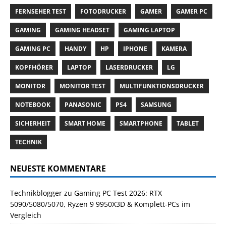
FERNSEHER TEST
FOTODRUCKER
GAMER
GAMER PC
GAMING
GAMING HEADSET
GAMING LAPTOP
GAMING PC
HANDY
HP
IPHONE
KAMERA
KOPFHÖRER
LAPTOP
LASERDRUCKER
LG
MONITOR
MONITOR TEST
MULTIFUNKTIONSDRUCKER
NOTEBOOK
PANASONIC
PS4
SAMSUNG
SICHERHEIT
SMART HOME
SMARTPHONE
TABLET
TECHNIK
NEUESTE KOMMENTARE
Technikblogger
zu
Gaming PC Test 2026: RTX
5090/5080/5070, Ryzen 9 9950X3D & Komplett-PCs im
Vergleich