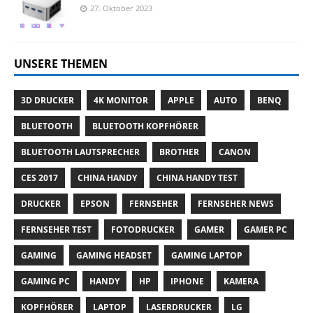
27. Oktober 2023
UNSERE THEMEN
3D DRUCKER
4K MONITOR
APPLE
AUTO
BENQ
BLUETOOTH
BLUETOOTH KOPFHÖRER
BLUETOOTH LAUTSPRECHER
BROTHER
CANON
CES 2017
CHINA HANDY
CHINA HANDY TEST
DRUCKER
EPSON
FERNSEHER
FERNSEHER NEWS
FERNSEHER TEST
FOTODRUCKER
GAMER
GAMER PC
GAMING
GAMING HEADSET
GAMING LAPTOP
GAMING PC
HANDY
HP
IPHONE
KAMERA
KOPFHÖRER
LAPTOP
LASERDRUCKER
LG