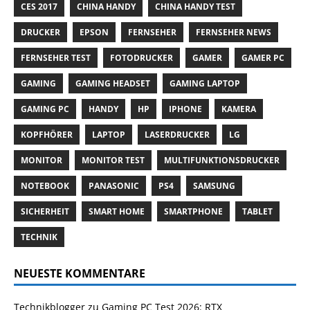
CES 2017
CHINA HANDY
CHINA HANDY TEST
DRUCKER
EPSON
FERNSEHER
FERNSEHER NEWS
FERNSEHER TEST
FOTODRUCKER
GAMER
GAMER PC
GAMING
GAMING HEADSET
GAMING LAPTOP
GAMING PC
HANDY
HP
IPHONE
KAMERA
KOPFHÖRER
LAPTOP
LASERDRUCKER
LG
MONITOR
MONITOR TEST
MULTIFUNKTIONSDRUCKER
NOTEBOOK
PANASONIC
PS4
SAMSUNG
SICHERHEIT
SMART HOME
SMARTPHONE
TABLET
TECHNIK
NEUESTE KOMMENTARE
Technikblogger
zu
Gaming PC Test 2026: RTX