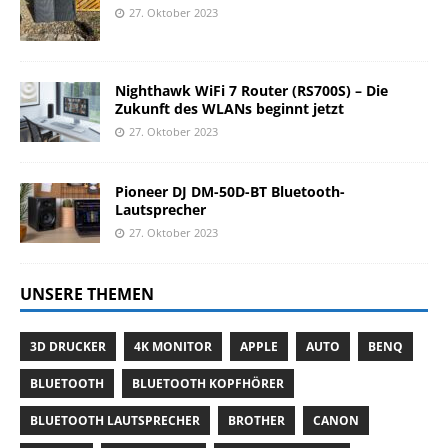
27. Oktober 2023
Nighthawk WiFi 7 Router (RS700S) – Die
Zukunft des WLANs beginnt jetzt
27. Oktober 2023
Pioneer DJ DM-50D-BT Bluetooth-
Lautsprecher
27. Oktober 2023
UNSERE THEMEN
3D DRUCKER
4K MONITOR
APPLE
AUTO
BENQ
BLUETOOTH
BLUETOOTH KOPFHÖRER
BLUETOOTH LAUTSPRECHER
BROTHER
CANON