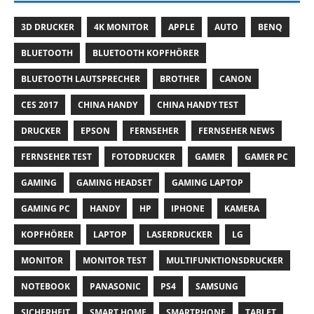
3D DRUCKER
4K MONITOR
APPLE
AUTO
BENQ
BLUETOOTH
BLUETOOTH KOPFHÖRER
BLUETOOTH LAUTSPRECHER
BROTHER
CANON
CES 2017
CHINA HANDY
CHINA HANDY TEST
DRUCKER
EPSON
FERNSEHER
FERNSEHER NEWS
FERNSEHER TEST
FOTODRUCKER
GAMER
GAMER PC
GAMING
GAMING HEADSET
GAMING LAPTOP
GAMING PC
HANDY
HP
IPHONE
KAMERA
KOPFHÖRER
LAPTOP
LASERDRUCKER
LG
MONITOR
MONITOR TEST
MULTIFUNKTIONSDRUCKER
NOTEBOOK
PANASONIC
PS4
SAMSUNG
SICHERHEIT
SMART HOME
SMARTPHONE
TABLET